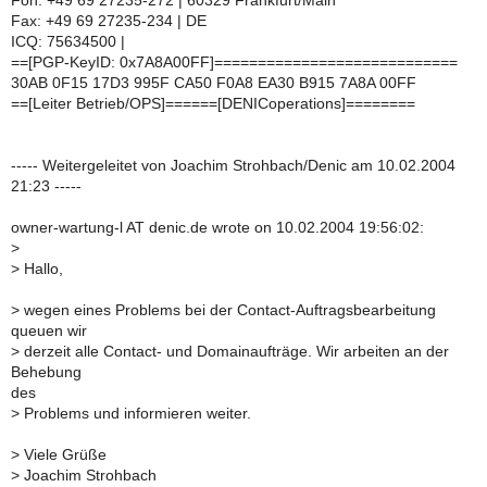
Fon: +49 69 27235-272 | 60329 Frankfurt/Main
Fax: +49 69 27235-234 | DE
ICQ: 75634500 |
==[PGP-KeyID: 0x7A8A00FF]============================
30AB 0F15 17D3 995F CA50 F0A8 EA30 B915 7A8A 00FF
==[Leiter Betrieb/OPS]======[DENICoperations]========
----- Weitergeleitet von Joachim Strohbach/Denic am 10.02.2004
21:23 -----
owner-wartung-l AT denic.de wrote on 10.02.2004 19:56:02:
>
>
Hallo,
>
wegen eines Problems bei der Contact-Auftragsbearbeitung
queuen wir
>
derzeit alle Contact- und Domainaufträge. Wir arbeiten an der
Behebung
des
>
Problems und informieren weiter.
>
Viele Grüße
>
Joachim Strohbach