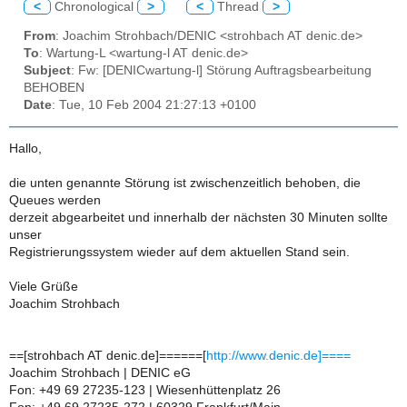
<
Chronological
>
<
Thread
>
From
: Joachim Strohbach/DENIC <strohbach AT denic.de>
To
: Wartung-L <wartung-l AT denic.de>
Subject
: Fw: [DENICwartung-l] Störung Auftragsbearbeitung
BEHOBEN
Date
: Tue, 10 Feb 2004 21:27:13 +0100
Hallo,
die unten genannte Störung ist zwischenzeitlich behoben, die
Queues werden
derzeit abgearbeitet und innerhalb der nächsten 30 Minuten sollte
unser
Registrierungssystem wieder auf dem aktuellen Stand sein.
Viele Grüße
Joachim Strohbach
==[strohbach AT denic.de]======[
http://www.denic.de]====
Joachim Strohbach | DENIC eG
Fon: +49 69 27235-123 | Wiesenhüttenplatz 26