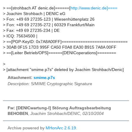
>
==[strohbach AT denic.de]======[
http://www.denic.de]====
>
Joachim Strohbach | DENIC eG
>
Fon: +49 69 27235-123 | Wiesenhüttenplatz 26
>
Fon: +49 69 27235-272 | 60329 Frankfurt/Main
>
Fax: +49 69 27235-234 | DE
>
ICQ: 75634500 |
>
==[PGP-KeyID: 0x7A8A00FF]============================
>
30AB 0F15 17D3 995F CA50 F0A8 EA30 B915 7A8A 00FF
>
==[Leiter Betrieb/OPS]======[DENICoperations]========
>
>
[attachment "smime.p7s" deleted by Joachim Strohbach/Denic]
Attachment:
smime.p7s
Description:
S/MIME Cryptographic Signature
Fw: [DENICwartung-l] Störung Auftragsbearbeitung
BEHOBEN
,
Joachim Strohbach/DENIC, 02/10/2004
Archive powered by
MHonArc 2.6.19
.