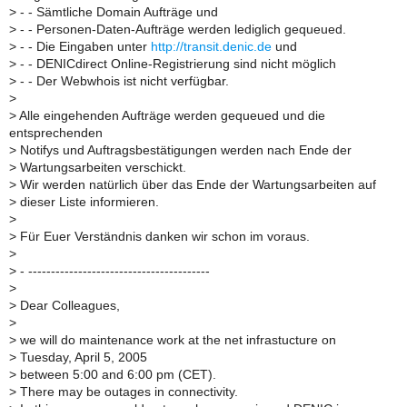
>
- - Sämtliche Domain Aufträge und
>
- - Personen-Daten-Aufträge werden lediglich gequeued.
>
- - Die Eingaben unter
http://transit.denic.de
und
>
- - DENICdirect Online-Registrierung sind nicht möglich
>
- - Der Webwhois ist nicht verfügbar.
>
>
Alle eingehenden Aufträge werden gequeued und die
entsprechenden
>
Notifys und Auftragsbestätigungen werden nach Ende der
>
Wartungsarbeiten verschickt.
>
Wir werden natürlich über das Ende der Wartungsarbeiten auf
>
dieser Liste informieren.
>
>
Für Euer Verständnis danken wir schon im voraus.
>
>
- ----------------------------------------
>
>
Dear Colleagues,
>
>
we will do maintenance work at the net infrastucture on
>
Tuesday, April 5, 2005
>
between 5:00 and 6:00 pm (CET).
>
There may be outages in connectivity.