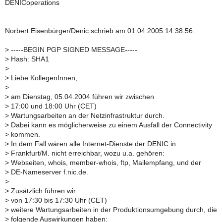
DENICoperations
Norbert Eisenbürger/Denic schrieb am 01.04.2005 14:38:56:
>
-----BEGIN PGP SIGNED MESSAGE-----
>
Hash: SHA1
>
>
Liebe KollegenInnen,
>
>
am Dienstag, 05.04.2004 führen wir zwischen
>
17:00 und 18:00 Uhr (CET)
>
Wartungsarbeiten an der Netzinfrastruktur durch.
>
Dabei kann es möglicherweise zu einem Ausfall der Connectivity
>
kommen.
>
In dem Fall wären alle Internet-Dienste der DENIC in
>
Frankfurt/M. nicht erreichbar, wozu u.a. gehören:
>
Webseiten, whois, member-whois, ftp, Mailempfang, und der
>
DE-Nameserver f.nic.de.
>
>
Zusätzlich führen wir
>
von 17:30 bis 17:30 Uhr (CET)
>
weitere Wartungsarbeiten in der Produktionsumgebung durch, die
>
folgende Auswirkungen haben: