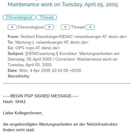
Maintenance work on Tuesday, April 05, 2005
Chronological
Thread
<
Chronological
>
<
Thread
>
From
: Norbert Eisenbürger/DENIC <eisenbuerger AT denic.de>
To
: Wartung-L <eisenbuerger AT denic.de>
Cc
: OPS <ops AT denic.de>
Subject
: [DENICwartung-l] Korrektur: Wartungsarbeiten am
Dienstag, 05.April 2005 / Correction: Maintenance work on
Tuesday, April 05, 2005
Date
: Mon, 4 Apr 2005 10:42:00 +0200
Sensitivity
:
-----BEGIN PGP SIGNED MESSAGE-----
Hash: SHA1
Liebe KollegenInnen,
die angekündigten Wartungsarbeiten an der Netzinfrastruktur
finden nicht statt.