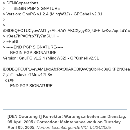
>
DENICoperations
>
-----BEGIN PGP SIGNATURE-----
>
Version: GnuPG v1.2.4 (MingW32) - GPGshell v2.91
>
>
iD8DBQFCTUCyevAM1IyxAfcRAiYIAKCXygyKl2jiUFFrlwKvcAqoLdYa
>
jr0ea7hPAOfzp7Ty7m5UjHI=
>
=HpGI
>
-----END PGP SIGNATURE-----
-----BEGIN PGP SIGNATURE-----
Version: GnuPG v1.2.4 (MingW32) - GPGshell v2.91
iD8DBQFCUP1vevAM1IyxAfcRAt00AKCBlQwCgObKkq3qGKFBNOea
Zij/eTLaJavkIrTMrsv17b8=
=qzXk
-----END PGP SIGNATURE-----
[DENICwartung-l] Korrektur: Wartungsarbeiten am Dienstag,
05.April 2005 / Correction: Maintenance work on Tuesday,
April 05, 2005
,
Norbert Eisenbürger/DENIC, 04/04/2005