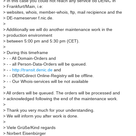
>
In this case you could not reach any service od DENIC in
>
Frankfurt/Main, i.e:
>
websites, whois, member-whois, ftp, mail recipience and the
>
DE-nameserver f.nic.de.
>
>
Additionally we will do another maintenance work in the
>
production environment
>
between 5:00 pm and 5:30 pm (CET).
>
>
During this timeframe
>
- - All Domain-Orders and
>
- - all Person-Data-Orders will be queued.
>
- -
http://transit.denic.de
and
>
- - DENICdirect Online-Registry will be offline.
>
- - Our Whois-services will be not available
>
>
All orders will be queued. The orders will be processed and
>
acknowledged following the end of the maintenance work.
>
>
Thank you very much for your understanding.
>
We will inform you after work is done.
>
>
Viele Grüße/Kind regards
>
Norbert Eisenbürger