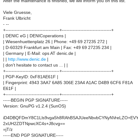
After the maintenance is finished, we will inform you on this list.
Viele Gruesse,
Frank Ulbricht
- --
+-----------------------------------+--------------------------------+
| DENIC eG | DENICoperations |
| Wiesenhuettenplatz 26 | Phone: +49 69 27235 272 |
| D-60329 Frankfurt am Main | Fax: +49 69 27235 234 |
| Germany | E-Mail: ops AT denic.de |
| |
http://www.denic.de
|
| don't hesitate to contact us ... | |
+-----------------------------------+--------------------------------+
| PGP-KeyID: 0xF81AE61F |
| Fingerprint: 4943 3AA7 6A85 306E 23A4 A1AC D4B9 6CF6 F81A
E61F |
+-----------------------------------+--------------------------------+
-----BEGIN PGP SIGNATURE-----
Version: GnuPG v1.2.4 (SunOS)
iD4DBQFDmY8C1Lls9vga5h8RAhBSAJUeeNbvbCYNyNVreLZO+EVY
2xUH2ZDTNpwcXC4s+J8cvg==
=jT/z
-----END PGP SIGNATURE-----