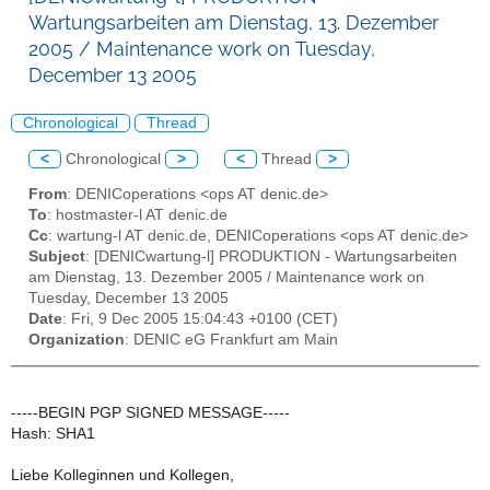
Wartungsarbeiten am Dienstag, 13. Dezember
2005 / Maintenance work on Tuesday,
December 13 2005
Chronological
Thread
<
Chronological
>
<
Thread
>
From
: DENICoperations <ops AT denic.de>
To
: hostmaster-l AT denic.de
Cc
: wartung-l AT denic.de, DENICoperations <ops AT denic.de>
Subject
: [DENICwartung-l] PRODUKTION - Wartungsarbeiten
am Dienstag, 13. Dezember 2005 / Maintenance work on
Tuesday, December 13 2005
Date
: Fri, 9 Dec 2005 15:04:43 +0100 (CET)
Organization
: DENIC eG Frankfurt am Main
-----BEGIN PGP SIGNED MESSAGE-----
Hash: SHA1
Liebe Kolleginnen und Kollegen,