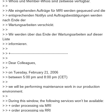
>
> Whois und Member-Whois sind zeitweise verfügbar.
>
>
>
> Alle eingehenden Aufträge für MRI werden gequeued und die
>
> entsprechenden Notifys und Auftragsbestätigungen werden
nach Ende der
>
> Wartungsarbeiten verschickt.
>
>
>
> Wir werden über das Ende der Wartungsarbeiten auf dieser
Liste
>
> informieren.
>
>
>
> +----------------------------------------------
>
>
>
> Dear Colleagues,
>
>
>
> on Tuesday, February 21, 2006
>
> between 5:00 pm and 8:00 pm (CET)
>
>
>
> we will be performing maintenance work in our production
environment.
>
>
>
> During this window, the following services won't be available:
>
> + order processing via MRI
>
> + order processing via RRI