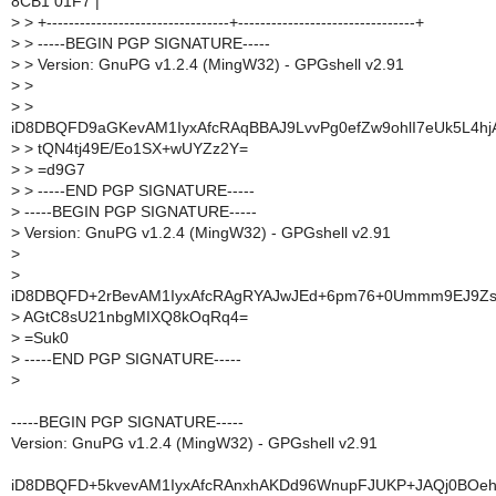
8CB1 01F7 |
>
> +---------------------------------+--------------------------------+
>
> -----BEGIN PGP SIGNATURE-----
>
> Version: GnuPG v1.2.4 (MingW32) - GPGshell v2.91
>
>
>
>
iD8DBQFD9aGKevAM1IyxAfcRAqBBAJ9LvvPg0efZw9ohlI7eUk5L4h
>
> tQN4tj49E/Eo1SX+wUYZz2Y=
>
> =d9G7
>
> -----END PGP SIGNATURE-----
>
-----BEGIN PGP SIGNATURE-----
>
Version: GnuPG v1.2.4 (MingW32) - GPGshell v2.91
>
>
iD8DBQFD+2rBevAM1IyxAfcRAgRYAJwJEd+6pm76+0Ummm9EJ9Zs
>
AGtC8sU21nbgMIXQ8kOqRq4=
>
=Suk0
>
-----END PGP SIGNATURE-----
>
-----BEGIN PGP SIGNATURE-----
Version: GnuPG v1.2.4 (MingW32) - GPGshell v2.91
iD8DBQFD+5kvevAM1IyxAfcRAnxhAKDd96WnupFJUKP+JAQj0BOeh