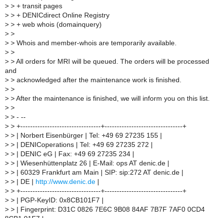
>
> + transit pages
>
> + DENICdirect Online Registry
>
> + web whois (domainquery)
>
>
>
> Whois and member-whois are temporarily available.
>
>
>
> All orders for MRI will be queued. The orders will be processed
and
>
> acknowledged after the maintenance work is finished.
>
>
>
> After the maintenance is finished, we will inform you on this list.
>
>
>
> - --
>
> +---------------------------------+--------------------------------+
>
> | Norbert Eisenbürger | Tel: +49 69 27235 155 |
>
> | DENICoperations | Tel: +49 69 27235 272 |
>
> | DENIC eG | Fax: +49 69 27235 234 |
>
> | Wiesenhüttenplatz 26 | E-Mail: ops AT denic.de |
>
> | 60329 Frankfurt am Main | SIP: sip:272 AT denic.de |
>
> | DE |
http://www.denic.de
|
>
> +---------------------------------+--------------------------------+
>
> | PGP-KeyID: 0x8CB101F7 |
>
> | Fingerprint: D31C 0826 7E6C 9B08 84AF 7B7F 7AF0 0CD4