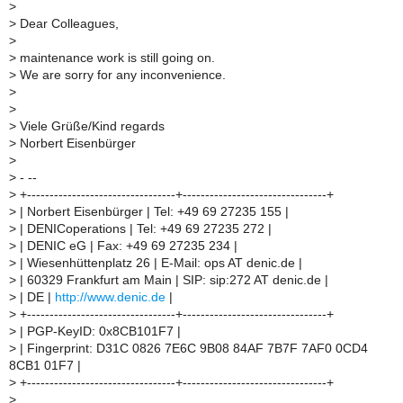
>
>
Dear Colleagues,
>
>
maintenance work is still going on.
>
We are sorry for any inconvenience.
>
>
>
Viele Grüße/Kind regards
>
Norbert Eisenbürger
>
>
- --
>
+---------------------------------+--------------------------------+
>
| Norbert Eisenbürger | Tel: +49 69 27235 155 |
>
| DENICoperations | Tel: +49 69 27235 272 |
>
| DENIC eG | Fax: +49 69 27235 234 |
>
| Wiesenhüttenplatz 26 | E-Mail: ops AT denic.de |
>
| 60329 Frankfurt am Main | SIP: sip:272 AT denic.de |
>
| DE |
http://www.denic.de
|
>
+---------------------------------+--------------------------------+
>
| PGP-KeyID: 0x8CB101F7 |
>
| Fingerprint: D31C 0826 7E6C 9B08 84AF 7B7F 7AF0 0CD4
8CB1 01F7 |
>
+---------------------------------+--------------------------------+
>