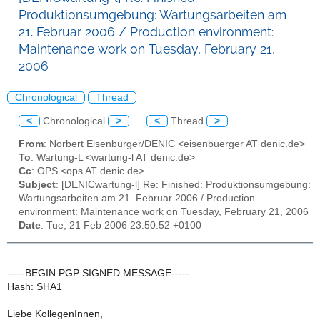
Produktionsumgebung: Wartungsarbeiten am
21. Februar 2006 / Production environment:
Maintenance work on Tuesday, February 21,
2006
Chronological
Thread
<
Chronological
>
<
Thread
>
From
: Norbert Eisenbürger/DENIC <eisenbuerger AT denic.de>
To
: Wartung-L <wartung-l AT denic.de>
Cc
: OPS <ops AT denic.de>
Subject
: [DENICwartung-l] Re: Finished: Produktionsumgebung:
Wartungsarbeiten am 21. Februar 2006 / Production
environment: Maintenance work on Tuesday, February 21, 2006
Date
: Tue, 21 Feb 2006 23:50:52 +0100
-----BEGIN PGP SIGNED MESSAGE-----
Hash: SHA1
Liebe KollegenInnen,