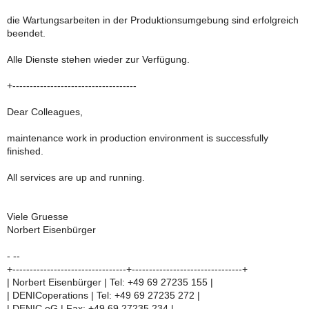
die Wartungsarbeiten in der Produktionsumgebung sind erfolgreich
beendet.
Alle Dienste stehen wieder zur Verfügung.
+------------------------------------
Dear Colleagues,
maintenance work in production environment is successfully
finished.
All services are up and running.
Viele Gruesse
Norbert Eisenbürger
- --
+---------------------------------+--------------------------------+
| Norbert Eisenbürger | Tel: +49 69 27235 155 |
| DENICoperations | Tel: +49 69 27235 272 |
| DENIC eG | Fax: +49 69 27235 234 |