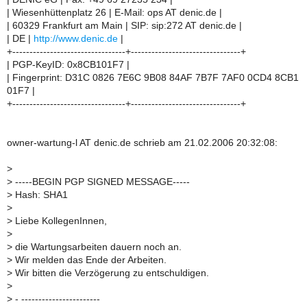
| Wiesenhüttenplatz 26 | E-Mail: ops AT denic.de |
| 60329 Frankfurt am Main | SIP: sip:272 AT denic.de |
| DE |
http://www.denic.de
|
+---------------------------------+--------------------------------+
| PGP-KeyID: 0x8CB101F7 |
| Fingerprint: D31C 0826 7E6C 9B08 84AF 7B7F 7AF0 0CD4 8CB1
01F7 |
+---------------------------------+--------------------------------+
owner-wartung-l AT denic.de schrieb am 21.02.2006 20:32:08:
>
>
-----BEGIN PGP SIGNED MESSAGE-----
>
Hash: SHA1
>
>
Liebe KollegenInnen,
>
>
die Wartungsarbeiten dauern noch an.
>
Wir melden das Ende der Arbeiten.
>
Wir bitten die Verzögerung zu entschuldigen.
>
>
- -----------------------