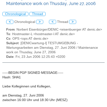
Maintenance work on Thusday, June 27, 2006
Chronological
Thread
<
Chronological
>
<
Thread
>
From
: Norbert Eisenbürger/DENIC <eisenbuerger AT denic.de>
To
: Hostmaster-L <hostmaster-l AT denic.de>
Cc
: OPS <ops AT denic.de>
Subject
: [DENICwartung-l] TESTUMGEBUNG -
Wartungsarbeiten am Dienstag, 27. Juni 2006 / Maintenance
work on Thusday, June 27, 2006
Date
: Fri, 23 Jun 2006 12:25:43 +0200
-----BEGIN PGP SIGNED MESSAGE-----
Hash: SHA1
Liebe Kolleginnen und Kollegen,
am Dienstag, 27. Juni 2006
zwischen 16:00 Uhr und 18:30 Uhr (MESZ)