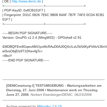
| DE |
http://www.denic.de
|
+---------------------------------+--------------------------------+
| PGP-KeyID: 0x8CB101F7 |
| Fingerprint: D31C 0826 7E6C 9B08 84AF 7B7F 7AF0 0CD4 8CB1
01F7 |
+---------------------------------+--------------------------------+
-----BEGIN PGP SIGNATURE-----
Version: GnuPG v1.2.4 (MingW32) - GPGshell v2.91
iD8DBQFEm8GqevAM1IyxAfcRAuD0AJ0QXc/LsUStS4KyiFkNvVJ6n
el3vsObjEIs9T32Kev4jjTc=
=8bvY
-----END PGP SIGNATURE-----
[DENICwartung-l] TESTUMGEBUNG - Wartungsarbeiten am
Dienstag, 27. Juni 2006 / Maintenance work on Thusday,
June 27, 2006
,
Norbert Eisenbürger/DENIC, 06/23/2006
Archive powered by
MHonArc 2.6.19
.