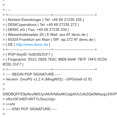
>
>
- --
>
+---------------------------------+--------------------------------+
>
| Norbert Eisenbürger | Tel: +49 69 27235 155 |
>
| DENICoperations | Tel: +49 69 27235 272 |
>
| DENIC eG | Fax: +49 69 27235 234 |
>
| Wiesenhüttenplatz 26 | E-Mail: ops AT denic.de |
>
| 60329 Frankfurt am Main | SIP: sip:272 AT denic.de |
>
| DE |
http://www.denic.de
|
>
+---------------------------------+--------------------------------+
>
| PGP-KeyID: 0x8CB101F7 |
>
| Fingerprint: D31C 0826 7E6C 9B08 84AF 7B7F 7AF0 0CD4
8CB1 01F7 |
>
+---------------------------------+--------------------------------+
>
-----BEGIN PGP SIGNATURE-----
>
Version: GnuPG v1.2.4 (MingW32) - GPGshell v2.91
>
>
iD8DBQFFE9p9evAM1IyxAfcRAi8aAKCqtpIIUrZz6i2Qe0MIqvgz1NV
>
nRzvSF34EFnRITYcSvszJJg=
>
=+ohl
>
-----END PGP SIGNATURE-----
>