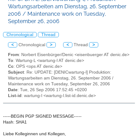
Wartungsarbeiten am Dienstag, 26. September
2006 / Maintenance work on Tuesday,
September 26, 2006
Chronological
Thread
<
Chronological
>
<
Thread
>
From
: Norbert Eisenbürger/Denic <eisenbuerger AT denic.de>
To
: Wartung-L <wartung-l AT denic.de>
Cc
: OPS <ops AT denic.de>
Subject
: Re: UPDATE: [DENICwartung-l] Produktion:
Wartungsarbeiten am Dienstag, 26. September 2006 /
Maintenance work on Tuesday, September 26, 2006
Date
: Tue, 26 Sep 2006 17:52:45 +0200
List-id
: wartung-l <wartung-l.list-id.denic.de>
-----BEGIN PGP SIGNED MESSAGE-----
Hash: SHA1
Liebe Kolleginnen und Kollegen,