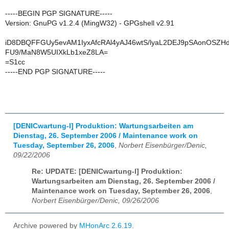
-----BEGIN PGP SIGNATURE-----
Version: GnuPG v1.2.4 (MingW32) - GPGshell v2.91
iD8DBQFFGUy5evAM1IyxAfcRAl4yAJ46wtS/lyaL2DEJ9pSAonOSZH
FU9/MaN8W5UIXkLb1xeZ8LA=
=S1cc
-----END PGP SIGNATURE-----
[DENICwartung-l] Produktion: Wartungsarbeiten am
Dienstag, 26. September 2006 / Maintenance work on
Tuesday, September 26, 2006
,
Norbert Eisenbürger/Denic,
09/22/2006
Re: UPDATE: [DENICwartung-l] Produktion:
Wartungsarbeiten am Dienstag, 26. September 2006 /
Maintenance work on Tuesday, September 26, 2006
,
Norbert Eisenbürger/Denic, 09/26/2006
Archive powered by
MHonArc 2.6.19
.