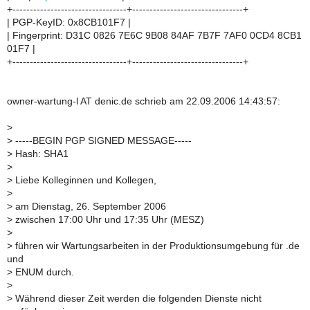
+---------------------------------+--------------------------------+
| PGP-KeyID: 0x8CB101F7 |
| Fingerprint: D31C 0826 7E6C 9B08 84AF 7B7F 7AF0 0CD4 8CB1
01F7 |
+---------------------------------+--------------------------------+
owner-wartung-l AT denic.de schrieb am 22.09.2006 14:43:57:
>
>
-----BEGIN PGP SIGNED MESSAGE-----
>
Hash: SHA1
>
>
Liebe Kolleginnen und Kollegen,
>
>
am Dienstag, 26. September 2006
>
zwischen 17:00 Uhr und 17:35 Uhr (MESZ)
>
>
führen wir Wartungsarbeiten in der Produktionsumgebung für .de
und
>
ENUM durch.
>
>
Während dieser Zeit werden die folgenden Dienste nicht