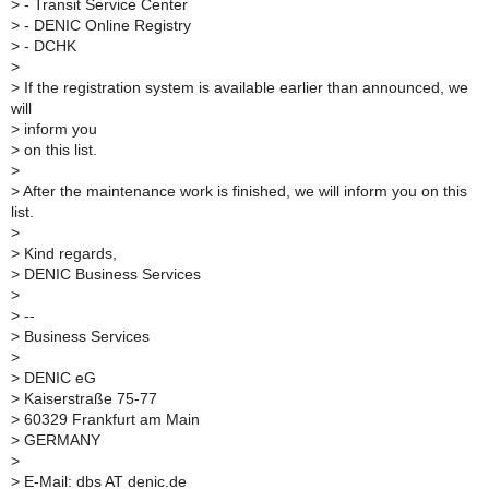
>
- Transit Service Center
>
- DENIC Online Registry
>
- DCHK
>
>
If the registration system is available earlier than announced, we
will
>
inform you
>
on this list.
>
>
After the maintenance work is finished, we will inform you on this
list.
>
>
Kind regards,
>
DENIC Business Services
>
>
--
>
Business Services
>
>
DENIC eG
>
Kaiserstraße 75-77
>
60329 Frankfurt am Main
>
GERMANY
>
>
E-Mail: dbs AT denic.de