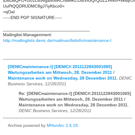
iD8DBQFO+zI01Lls9vga5h8RCnBlAKCOdtViGQrQUZZHrkm+vkl8j/O
UuPtQQDRUDMC8gJ7iyKbco0=
=qOaI
-----END PGP SIGNATURE-----
____________________________________
Mailinglist-Managenment:
http://mailinglists.denic.de/mailman/listinfo/maintenance-l
[DENICmaintenance-l] [DENIC#:2011122843001065]
Wartungsarbeiten am Mittwoch, 28. Dezember 2011 /
Maintenance work on Wednesday, 28 December 2011
,
DENIC
Business Services, 12/28/2011
Re: [DENICmaintenance-l] [DENIC#:2011122843001065]
Wartungsarbeiten am Mittwoch, 28. Dezember 2011 /
Maintenance work on Wednesday, 28 December 2011
,
DENIC Business Services, 12/28/2011
Archive powered by
MHonArc 2.6.19
.