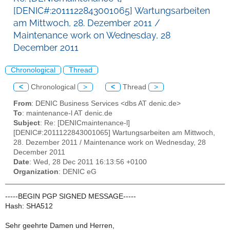
[DENIC#:2011122843001065] Wartungsarbeiten
am Mittwoch, 28. Dezember 2011 /
Maintenance work on Wednesday, 28
December 2011
Chronological
Thread
<
Chronological
>
<
Thread
>
From
: DENIC Business Services <dbs AT denic.de>
To
: maintenance-l AT denic.de
Subject
: Re: [DENICmaintenance-l]
[DENIC#:2011122843001065] Wartungsarbeiten am Mittwoch,
28. Dezember 2011 / Maintenance work on Wednesday, 28
December 2011
Date
: Wed, 28 Dec 2011 16:13:56 +0100
Organization
: DENIC eG
-----BEGIN PGP SIGNED MESSAGE-----
Hash: SHA512
Sehr geehrte Damen und Herren,