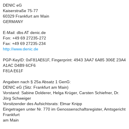
DENIC eG
Kaiserstraße 75-77
60329 Frankfurt am Main
GERMANY
E-Mail: dbs AT denic.de
Fon: +49 69 27235-272
Fax: +49 69 27235-234
http://www.denic.de
PGP-KeyID: 0xF81AE61F, Fingerprint: 4943 3AA7 6A85 306E 23A4
A1AC D4B9 6CF6
F81A E61F
Angaben nach § 25a Absatz 1 GenG:
DENIC eG (Sitz: Frankfurt am Main)
Vorstand: Sabine Dolderer, Helga Krüger, Carsten Schiefner, Dr.
Jörg Schweiger
Vorsitzender des Aufsichtsrats: Elmar Knipp
Eingetragen unter Nr. 770 im Genossenschaftsregister, Amtsgericht
Frankfurt
am Main