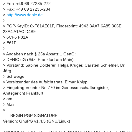
>
Fon: +49 69 27235-272
>
Fax: +49 69 27235-234
>
http://www.denic.de
>
>
PGP-KeyID: 0xF81AE61F, Fingerprint: 4943 3AA7 6A85 306E
23A4 A1AC D4B9
>
6CF6 F81A
>
E61F
>
>
Angaben nach § 25a Absatz 1 GenG:
>
DENIC eG (Sitz: Frankfurt am Main)
>
Vorstand: Sabine Dolderer, Helga Krüger, Carsten Schiefner, Dr.
Jörg
>
Schweiger
>
Vorsitzender des Aufsichtsrats: Elmar Knipp
>
Eingetragen unter Nr. 770 im Genossenschaftsregister,
Amtsgericht Frankfurt
>
am
>
Main
>
-----BEGIN PGP SIGNATURE-----
Version: GnuPG v1.4.5 (GNU/Linux)