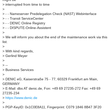
>
interrupted from time to time
>
>
- - Nameserver Predelegation Check (NAST) Webinterface
>
- - Transit ServiceCenter
>
- - DENIC Online Registry
>
- - DISPUTE-Online-Assistent
>
>
We will inform you about the end of the maintenance work via this
list.
>
>
With kind regards,
>
Gerlind Meyer
>
>
--
>
Business Services
>
>
DENIC eG, Kaiserstraße 75 - 77, 60329 Frankfurt am Main,
GERMANY
>
E-Mail: dbs AT denic.de, Fon: +49 69 27235-272 Fax: +49 69
27235-234
>
https://www.denic.de
>
>
PGP-KeyID: 0x1C0E8A11, Fingerprint: C079 1846 8B47 3F20