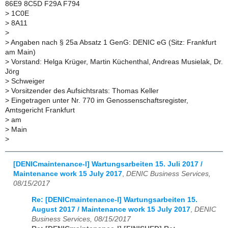
86E9 8C5D F29A F794
>
1C0E
>
8A11
>
>
Angaben nach § 25a Absatz 1 GenG: DENIC eG (Sitz: Frankfurt
am Main)
>
Vorstand: Helga Krüger, Martin Küchenthal, Andreas Musielak, Dr.
Jörg
>
Schweiger
>
Vorsitzender des Aufsichtsrats: Thomas Keller
>
Eingetragen unter Nr. 770 im Genossenschaftsregister,
Amtsgericht Frankfurt
>
am
>
Main
>
[DENICmaintenance-l] Wartungsarbeiten 15. Juli 2017 /
Maintenance work 15 July 2017
,
DENIC Business Services,
08/15/2017
Re: [DENICmaintenance-l] Wartungsarbeiten 15.
August 2017 / Maintenance work 15 July 2017
,
DENIC
Business Services, 08/15/2017