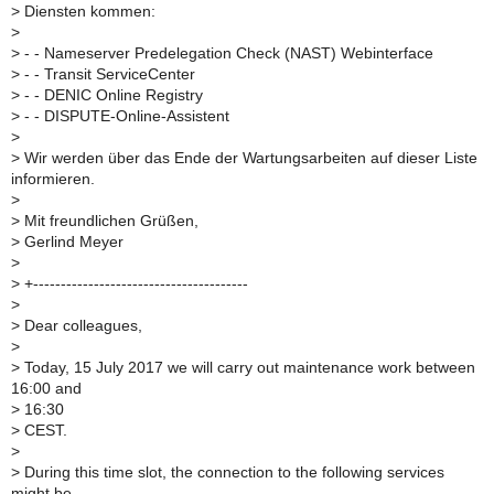
>
Diensten kommen:
>
>
- - Nameserver Predelegation Check (NAST) Webinterface
>
- - Transit ServiceCenter
>
- - DENIC Online Registry
>
- - DISPUTE-Online-Assistent
>
>
Wir werden über das Ende der Wartungsarbeiten auf dieser Liste
informieren.
>
>
Mit freundlichen Grüßen,
>
Gerlind Meyer
>
>
+---------------------------------------
>
>
Dear colleagues,
>
>
Today, 15 July 2017 we will carry out maintenance work between
16:00 and
>
16:30
>
CEST.
>
>
During this time slot, the connection to the following services
might be