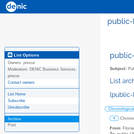
public-
public-
List Options
Owners:
presse
Subject:
Pub
Moderators:
DENIC Business Services,
presse
List ar
Contact owners
[public-
List Home
Subscribe
Unsubscribe
Chronologica
<
Chrono
Archive
Post
From
: Flori
To
: public-l