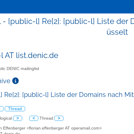
l - [public-l] Re[2]: [public-l] Liste 
üsselt
l AT list.denic.de
lic DENIC mailinglist
chive
l] Re[2]: [public-l] Liste der Domains nach M
l
Thread
logical
>
<
Thread
>
an Effenberger <florian.effenberger AT operamail.com>
 AT denic.de