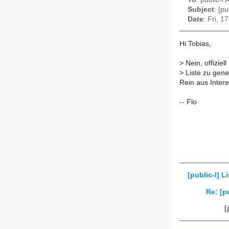
Subject
: [p
Date
: Fri, 
Hi Tobias,
>
Nein, offiziel
>
Liste zu gener
Rein aus Interes
-- Flo
[public-l] 
Re: [p
[