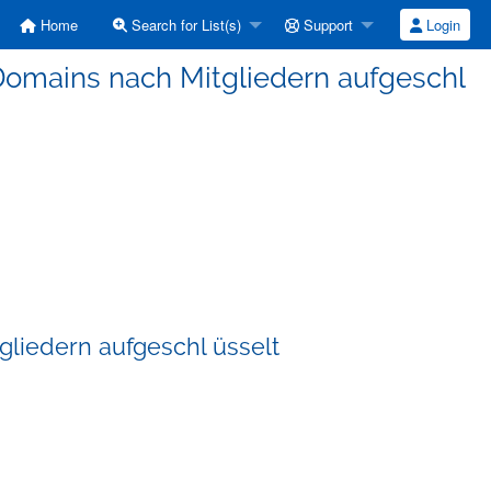
Home
Search for List(s)
Support
Login
der Domains nach Mitgliedern aufgeschl
itgliedern aufgeschl üsselt