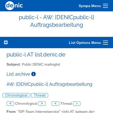
Sympa Menu
public-l - AW: [DENICpublic-l]
Auftragsbearbeitung
List Options Menu
public-l AT list.denic.de
Subject:
Public DENIC mailinglist
List archive
AW: [DENICpublic-l] Auftragsbearbeitung
Chronological
Thread
<
Chronological
>
<
Thread
>
From
: "ISP-Team Internetservice" <info AT ispteam.de>