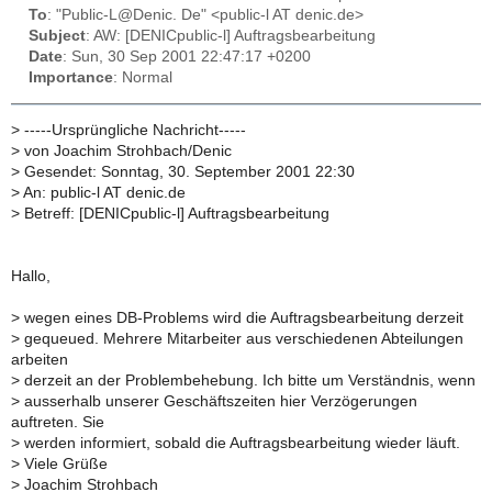
To
: "Public-L@Denic. De" <public-l AT denic.de>
Subject
: AW: [DENICpublic-l] Auftragsbearbeitung
Date
: Sun, 30 Sep 2001 22:47:17 +0200
Importance
: Normal
>
-----Ursprüngliche Nachricht-----
>
von Joachim Strohbach/Denic
>
Gesendet: Sonntag, 30. September 2001 22:30
>
An: public-l AT denic.de
>
Betreff: [DENICpublic-l] Auftragsbearbeitung
Hallo,
>
wegen eines DB-Problems wird die Auftragsbearbeitung derzeit
>
gequeued. Mehrere Mitarbeiter aus verschiedenen Abteilungen
arbeiten
>
derzeit an der Problembehebung. Ich bitte um Verständnis, wenn
>
ausserhalb unserer Geschäftszeiten hier Verzögerungen
auftreten. Sie
>
werden informiert, sobald die Auftragsbearbeitung wieder läuft.
>
Viele Grüße
>
Joachim Strohbach