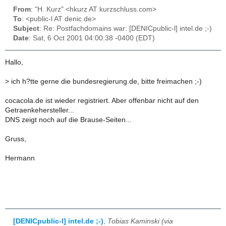
From
: "H. Kurz" <hkurz AT kurzschluss.com>
To
: <public-l AT denic.de>
Subject
: Re: Postfachdomains war: [DENICpublic-l] intel.de ;-)
Date
: Sat, 6 Oct 2001 04:00:38 -0400 (EDT)
Hallo,
>
ich h?tte gerne die bundesregierung.de, bitte freimachen ;-)
cocacola.de ist wieder registriert. Aber offenbar nicht auf den
Getraenkehersteller...
DNS zeigt noch auf die Brause-Seiten...
Gruss,
Hermann
[DENICpublic-l] intel.de ;-)
,
Tobias Kaminski (via