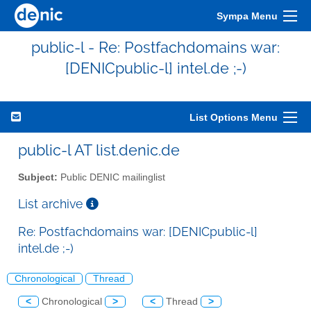
Sympa Menu
public-l - Re: Postfachdomains war:
[DENICpublic-l] intel.de ;-)
List Options Menu
public-l AT list.denic.de
Subject:
Public DENIC mailinglist
List archive
Re: Postfachdomains war: [DENICpublic-l]
intel.de ;-)
Chronological
Thread
<
Chronological
>
<
Thread
>