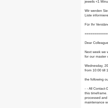
jeweils <1 Minu
Wir werden Sie
Liste informier
Für Ihr Verstä
============
Dear Colleague
Next week we wi
for our master
Wednesday, 20
from 10:00 till 
the following ou
- - All Contact
this timeframe.
processed and 
maintenance w