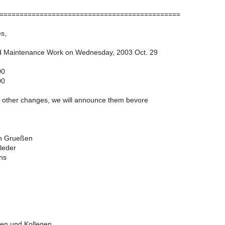
=============================================
s,
 Maintenance Work on Wednesday, 2003 Oct. 29
00
00
ny other changes, we will announce them bevore
en Grueßen
leder
ns
nen und Kollegen,