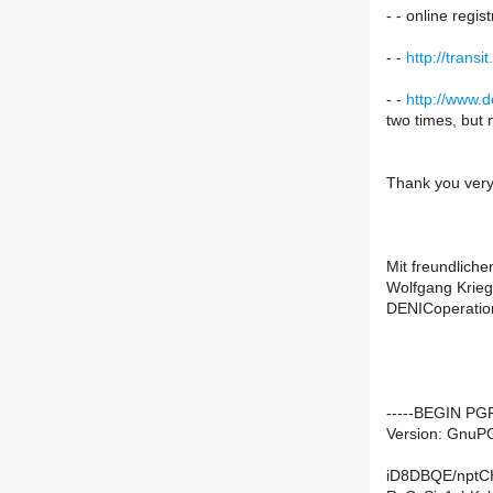
- - online regi
- -
http://transi
- -
http://www.d
two times, but 
Thank you very
Mit freundlich
Wolfgang Krieg
DENICoperatio
-----BEGIN PG
Version: GnuPG
iD8DBQE/nptC