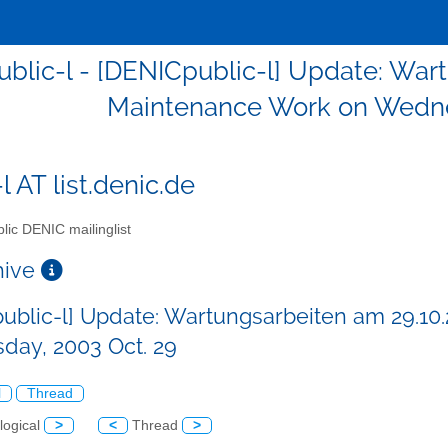
ublic-l - [DENICpublic-l] Update: War
Maintenance Work on Wedne
l AT list.denic.de
lic DENIC mailinglist
chive
ublic-l] Update: Wartungsarbeiten am 29.1
ay, 2003 Oct. 29
l
Thread
logical
>
<
Thread
>