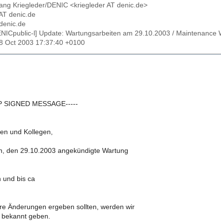
gang Kriegleder/DENIC <kriegleder AT denic.de>
 AT denic.de
denic.de
ENICpublic-l] Update: Wartungsarbeiten am 29.10.2003 / Maintenance
28 Oct 2003 17:37:40 +0100
GP SIGNED MESSAGE-----
nen und Kollegen,
ch, den 29.10.2003 angekündigte Wartung
 und bis ca
tere Änderungen ergeben sollten, werden wir
0 bekannt geben.