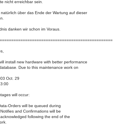
te nicht erreichbar sein.
 natürlich über das Ende der Wartung auf dieser
en.
ndnis danken wir schon im Voraus.
=================================================
s,
ll install new hardware with better performance
 database. Due to this maintenance work on
03 Oct. 29
13:00
tages will occur:
-Data-Orders will be queued during
 Notifies and Confirmations will be
acknowledged following the end of the
ork.