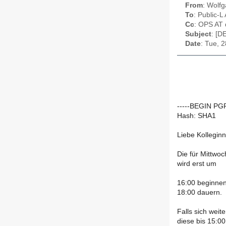
From
: Wolf
To
: Public-L
Cc
: OPS AT 
Subject
: [D
Date
: Tue, 
-----BEGIN P
Hash: SHA1
Liebe Kollegin
Die für Mittwo
wird erst um
16:00 beginnen
18:00 dauern.
Falls sich wei
diese bis 15:0