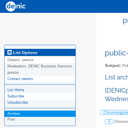
p
public-
List Options
Owners:
presse
Subject:
Pub
Moderators:
DENIC Business Services,
presse
List ar
Contact owners
[DENICp
List Home
Subscribe
Wednesd
Unsubscribe
Chronologica
Archive
Post
<
Chrono