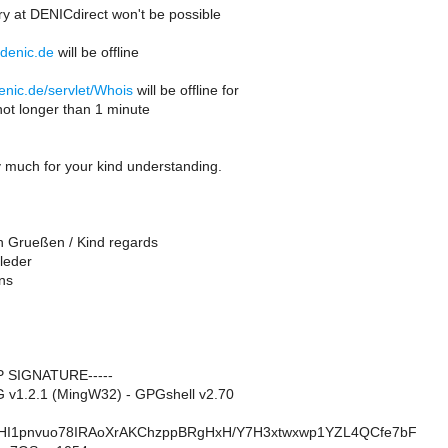
stry at DENICdirect won't be possible
t.denic.de
will be offline
enic.de/servlet/Whois
will be offline for
not longer than 1 minute
 much for your kind understanding.
en Grueßen / Kind regards
leder
ns
P SIGNATURE-----
 v1.2.1 (MingW32) - GPGshell v2.70
HI1pnvuo78IRAoXrAKChzppBRgHxH/Y7H3xtwxwp1YZL4QCfe7bF