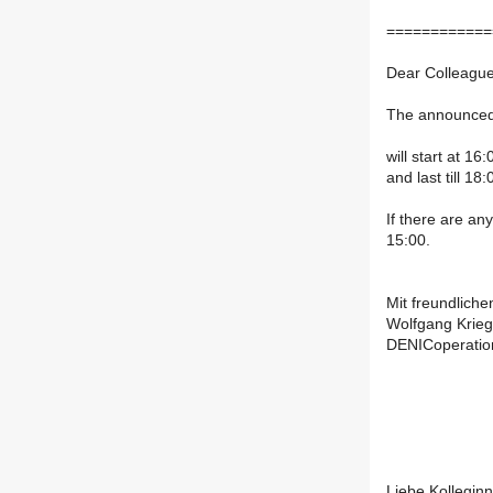
============
Dear Colleague
The announced
will start at 16:
and last till 18:
If there are a
15:00.
Mit freundlich
Wolfgang Krieg
DENICoperatio
Liebe Kollegin