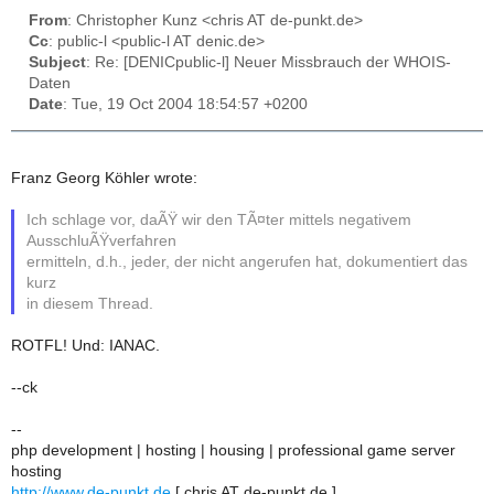
From
: Christopher Kunz <chris AT de-punkt.de>
Cc
: public-l <public-l AT denic.de>
Subject
: Re: [DENICpublic-l] Neuer Missbrauch der WHOIS-
Daten
Date
: Tue, 19 Oct 2004 18:54:57 +0200
Franz Georg Köhler wrote:
Ich schlage vor, daÃŸ wir den TÃ¤ter mittels negativem
AusschluÃŸverfahren
ermitteln, d.h., jeder, der nicht angerufen hat, dokumentiert das
kurz
in diesem Thread.
ROTFL! Und: IANAC.
--ck
--
php development | hosting | housing | professional game server
hosting
http://www.de-punkt.de
[ chris AT de-punkt.de ]