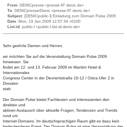
From
: DENICpresse <presse AT denic.de>
To
: DENICpresse/Denic <presse AT denic.de>
Subject
: [DENICpublic-l] Einladung zum Domain Pulse 2009
Date
: Mon, 19 Jan 2009 12:07:34 +0100
List-id
: public-l <public-l.list-id.denic.de>
Sehr geehrte Damen und Herren,
wir möchten Sie auf die Veranstaltung Domain Pulse 2009
hinweisen. Sie
findet am 12. und 13. Februar 2009 im Maritim Hotel &
Internationales
Congress Center in der Devrientstraße 10-12 / Ostra-Ufer 2 in
Dresden
statt.
Der Domain Pulse bietet Fachleuten und Interessenten den
direkten und
aktiven Austausch über aktuelle Fragen, Tendenzen und Trends
rund um
Internet-Domains. Im deutschsprachigen Raum gibt es dazu kein
bedeutenderes Event. Der Domain Pulse ist eine Veranstaltung der