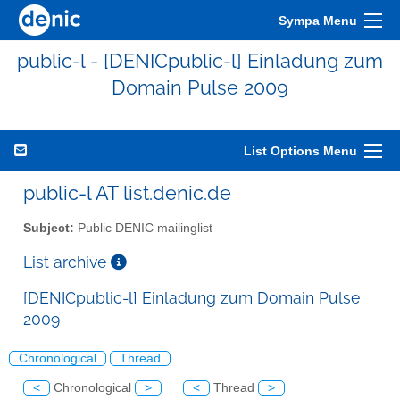
Sympa Menu
public-l - [DENICpublic-l] Einladung zum
Domain Pulse 2009
List Options Menu
public-l AT list.denic.de
Subject:
Public DENIC mailinglist
List archive
[DENICpublic-l] Einladung zum Domain Pulse
2009
Chronological
Thread
<
Chronological
>
<
Thread
>