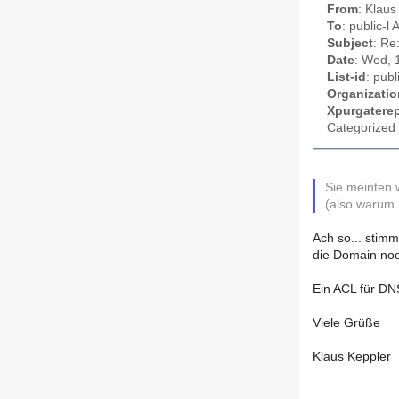
From
: Klaus
To
: public-l
Subject
: Re
Date
: Wed, 
List-id
: publ
Organizatio
Xpurgaterep
Categorized 
Sie meinten 
(also warum 
Ach so... stimm
die Domain noch
Ein ACL für DN
Viele Grüße
Klaus Keppler