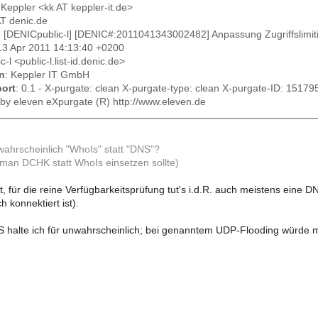
 Keppler <kk AT keppler-it.de>
 AT denic.de
: [DENICpublic-l] [DENIC#:2011041343002482] Anpassung Zugriffslimit
13 Apr 2011 14:13:40 +0200
ic-l <public-l.list-id.denic.de>
n
: Keppler IT GmbH
ort
: 0.1 - X-purgate: clean X-purgate-type: clean X-purgate-ID: 15
by eleven eXpurgate (R) http://www.eleven.de
wahrscheinlich "WhoIs" statt "DNS"?
man DCHK statt WhoIs einsetzen sollte)
t, für die reine Verfügbarkeitsprüfung tut's i.d.R. auch meistens eine
 konnektiert ist).
S halte ich für unwahrscheinlich; bei genanntem UDP-Flooding würde m