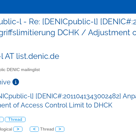
ublic-l - Re: [DENICpublic-l] [DENIC
griffslimitierung DCHK / Adjustment o
l AT list.denic.de
lic DENIC mailinglist
chive
NICpublic-l] [DENIC#:2011041343002482] Anp
ent of Access Control Limit to DHCK
l
Thread
logical
>
<
Thread
>