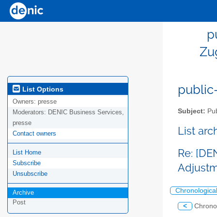
p
Zu
public-
List Options
Owners:
presse
Subject:
Pub
Moderators:
DENIC Business Services,
presse
List ar
Contact owners
Re: [DE
List Home
Subscribe
Adjustm
Unsubscribe
Chronologica
Archive
Post
<
Chrono