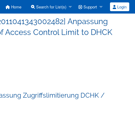
Home
Search for List(s)
Support
Login
#:2011041343002482] Anpassung
f Access Control Limit to DHCK
assung Zugriffslimitierung DCHK /