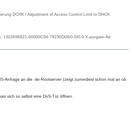
ierung DCHK / Adjustment of Access Control Limit to DHCK
1795::1302696821-00000C94-79230D08/0-0/0-0 X-purgate-Ad:
 DNS-Anfrage an die .de-Rootserver (zeigt zumindest schon mal an ob
an sich so selbst eine DoS-Tür öffnen.