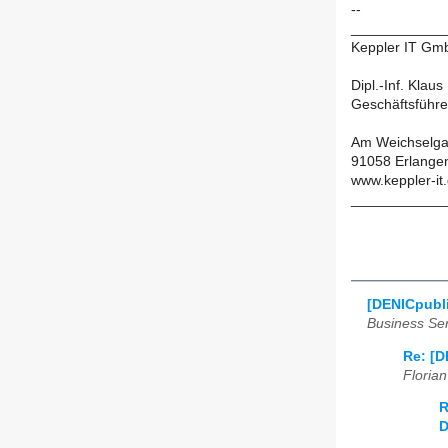
--
____________
Keppler IT Gmb
Dipl.-Inf. Klau
Geschäftsführe
Am Weichselga
91058 Erlangen
www.keppler-it.
____________
[DENICpubli
Business Ser
Re: [D
Floria
R