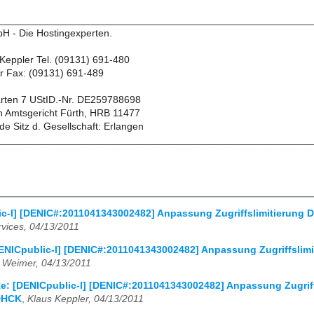
________________________________________________________
H - Die Hostingexperten.
s Keppler Tel. (09131) 691-480
r Fax: (09131) 691-489
rten 7 UStID.-Nr. DE259788698
 Amtsgericht Fürth, HRB 11477
de Sitz d. Gesellschaft: Erlangen
________________________________________________________
c-l] [DENIC#:2011041343002482] Anpassung Zugriffslimitierung D
vices, 04/13/2011
ENICpublic-l] [DENIC#:2011041343002482] Anpassung Zugriffslimi
n Weimer, 04/13/2011
e: [DENICpublic-l] [DENIC#:2011041343002482] Anpassung Zugriff
DHCK
,
Klaus Keppler, 04/13/2011