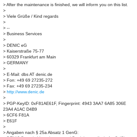
>
After the maintenance is finished, we will inform you on this list.
>
>
Viele Grüße / Kind regards
>
>
--
>
Business Services
>
>
DENIC eG
>
Kaiserstraße 75-77
>
60329 Frankfurt am Main
>
GERMANY
>
>
E-Mail: dbs AT denic.de
>
Fon: +49 69 27235-272
>
Fax: +49 69 27235-234
>
http://www.denic.de
>
>
PGP-KeyID: 0xF81AE61F, Fingerprint: 4943 3AA7 6A85 306E
23A4 A1AC D4B9
>
6CF6 F81A
>
E61F
>
>
Angaben nach § 25a Absatz 1 GenG: