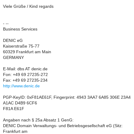
Viele Grüße / Kind regards
- --
Business Services
DENIC eG
Kaiserstraße 75-77
60329 Frankfurt am Main
GERMANY
E-Mail: dbs AT denic.de
Fon: +49 69 27235-272
Fax: +49 69 27235-234
http://www.denic.de
PGP-KeyID: 0xF81AE61F, Fingerprint: 4943 3AA7 6A85 306E 23A4
A1AC D4B9 6CF6
F81A E61F
Angaben nach § 25a Absatz 1 GenG:
DENIC Domain Verwaltungs- und Betriebsgesellschaft eG (Sitz:
Frankfurt am