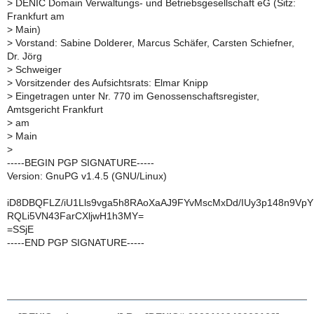
>
DENIC Domain Verwaltungs- und Betriebsgesellschaft eG (Sitz:
Frankfurt am
>
Main)
>
Vorstand: Sabine Dolderer, Marcus Schäfer, Carsten Schiefner,
Dr. Jörg
>
Schweiger
>
Vorsitzender des Aufsichtsrats: Elmar Knipp
>
Eingetragen unter Nr. 770 im Genossenschaftsregister,
Amtsgericht Frankfurt
>
am
>
Main
>
-----BEGIN PGP SIGNATURE-----
Version: GnuPG v1.4.5 (GNU/Linux)
iD8DBQFLZ/iU1Lls9vga5h8RAoXaAJ9FYvMscMxDd/IUy3p148n9Vp
RQLi5VN43FarCXljwH1h3MY=
=SSjE
-----END PGP SIGNATURE-----