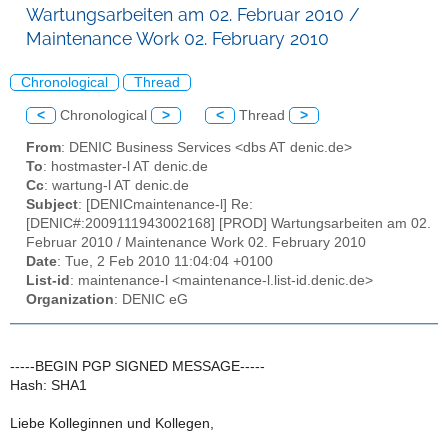
Wartungsarbeiten am 02. Februar 2010 /
Maintenance Work 02. February 2010
Chronological
Thread
<
Chronological
>
<
Thread
>
From
: DENIC Business Services <dbs AT denic.de>
To
: hostmaster-l AT denic.de
Cc
: wartung-l AT denic.de
Subject
: [DENICmaintenance-l] Re:
[DENIC#:2009111943002168] [PROD] Wartungsarbeiten am 02.
Februar 2010 / Maintenance Work 02. February 2010
Date
: Tue, 2 Feb 2010 11:04:04 +0100
List-id
: maintenance-l <maintenance-l.list-id.denic.de>
Organization
: DENIC eG
-----BEGIN PGP SIGNED MESSAGE-----
Hash: SHA1
Liebe Kolleginnen und Kollegen,