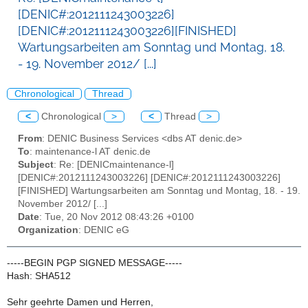
[DENIC#:2012111243003226]
[DENIC#:2012111243003226][FINISHED]
Wartungsarbeiten am Sonntag und Montag, 18.
- 19. November 2012/ [...]
Chronological
Thread
<
Chronological
>
<
Thread
>
From
: DENIC Business Services <dbs AT denic.de>
To
: maintenance-l AT denic.de
Subject
: Re: [DENICmaintenance-l]
[DENIC#:2012111243003226] [DENIC#:2012111243003226]
[FINISHED] Wartungsarbeiten am Sonntag und Montag, 18. - 19.
November 2012/ [...]
Date
: Tue, 20 Nov 2012 08:43:26 +0100
Organization
: DENIC eG
-----BEGIN PGP SIGNED MESSAGE-----
Hash: SHA512
Sehr geehrte Damen und Herren,