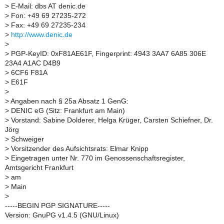
>
E-Mail: dbs AT denic.de
>
Fon: +49 69 27235-272
>
Fax: +49 69 27235-234
>
http://www.denic.de
>
>
PGP-KeyID: 0xF81AE61F, Fingerprint: 4943 3AA7 6A85 306E
23A4 A1AC D4B9
>
6CF6 F81A
>
E61F
>
>
Angaben nach § 25a Absatz 1 GenG:
>
DENIC eG (Sitz: Frankfurt am Main)
>
Vorstand: Sabine Dolderer, Helga Krüger, Carsten Schiefner, Dr.
Jörg
>
Schweiger
>
Vorsitzender des Aufsichtsrats: Elmar Knipp
>
Eingetragen unter Nr. 770 im Genossenschaftsregister,
Amtsgericht Frankfurt
>
am
>
Main
>
-----BEGIN PGP SIGNATURE-----
Version: GnuPG v1.4.5 (GNU/Linux)