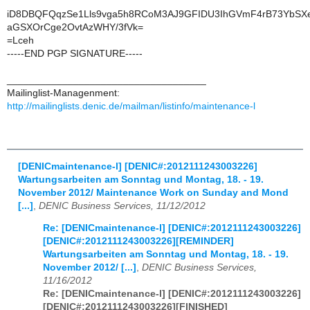
iD8DBQFQqzSe1Lls9vga5h8RCoM3AJ9GFIDU3IhGVmF4rB73YbSX
aGSXOrCge2OvtAzWHY/3fVk=
=Lceh
-----END PGP SIGNATURE-----
____________________________________
Mailinglist-Managenment:
http://mailinglists.denic.de/mailman/listinfo/maintenance-l
[DENICmaintenance-l] [DENIC#:2012111243003226]
Wartungsarbeiten am Sonntag und Montag, 18. - 19.
November 2012/ Maintenance Work on Sunday and Mond
[...]
,
DENIC Business Services, 11/12/2012
Re: [DENICmaintenance-l] [DENIC#:2012111243003226]
[DENIC#:2012111243003226][REMINDER]
Wartungsarbeiten am Sonntag und Montag, 18. - 19.
November 2012/ [...]
,
DENIC Business Services,
11/16/2012
Re: [DENICmaintenance-l] [DENIC#:2012111243003226]
[DENIC#:2012111243003226][FINISHED]