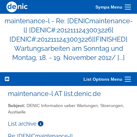
Sympa Menu
maintenance-l - Re: [DENICmaintenance-
l] [DENIC#:2012111243003226]
[DENIC#:2012111243003226][FINISHED]
Wartungsarbeiten am Sonntag und
Montag, 18. - 19. November 2012/ [...]
List Options Menu
maintenance-l AT list.denic.de
Subject:
DENIC Information ueber Wartungen, Stoerungen,
Ausfaelle
List archive
Re: [DENICmaintenance-l]