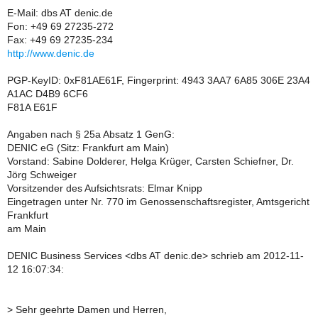
E-Mail: dbs AT denic.de
Fon: +49 69 27235-272
Fax: +49 69 27235-234
http://www.denic.de
PGP-KeyID: 0xF81AE61F, Fingerprint: 4943 3AA7 6A85 306E 23A4
A1AC D4B9 6CF6
F81A E61F
Angaben nach § 25a Absatz 1 GenG:
DENIC eG (Sitz: Frankfurt am Main)
Vorstand: Sabine Dolderer, Helga Krüger, Carsten Schiefner, Dr.
Jörg Schweiger
Vorsitzender des Aufsichtsrats: Elmar Knipp
Eingetragen unter Nr. 770 im Genossenschaftsregister, Amtsgericht
Frankfurt
am Main
DENIC Business Services <dbs AT denic.de> schrieb am 2012-11-
12 16:07:34:
>
Sehr geehrte Damen und Herren,