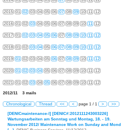
2015
01
02
03
04
05
06
07
08
09
10
11
12
2016
01
02
03
04
05
06
07
08
09
10
11
12
2017
01
02
03
04
05
06
07
08
09
10
11
12
2018
01
02
03
04
05
06
07
08
09
10
11
12
2019
01
02
03
04
05
06
07
08
09
10
11
12
2020
01
02
03
04
05
06
07
08
09
10
11
12
2021
01
02
03
04
05
06
07
08
09
10
11
12
2012/11 3 mails
Chronological
Thread
<<
<
page 1 / 1
>
>>
[DENICmaintenance-l] [DENIC#:2012111243003226]
Wartungsarbeiten am Sonntag und Montag, 18. - 19.
November 2012/ Maintenance Work on Sunday and Mond