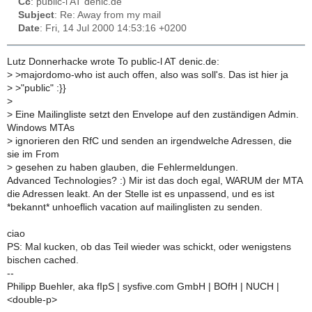
Cc
: public-l AT denic.de
Subject
: Re: Away from my mail
Date
: Fri, 14 Jul 2000 14:53:16 +0200
Lutz Donnerhacke wrote To public-l AT denic.de:
>
>majordomo-who ist auch offen, also was soll's. Das ist hier ja
>
>"public" :}}
>
>
Eine Mailingliste setzt den Envelope auf den zuständigen Admin.
Windows MTAs
>
ignorieren den RfC und senden an irgendwelche Adressen, die
sie im From
>
gesehen zu haben glauben, die Fehlermeldungen.
Advanced Technologies? :) Mir ist das doch egal, WARUM der MTA
die Adressen leakt. An der Stelle ist es unpassend, und es ist
*bekannt* unhoeflich vacation auf mailinglisten zu senden.
ciao
PS: Mal kucken, ob das Teil wieder was schickt, oder wenigstens
bischen cached.
--
Philipp Buehler, aka fIpS | sysfive.com GmbH | BOfH | NUCH |
<double-p>