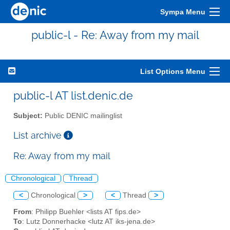
Sympa Menu
public-l - Re: Away from my mail
List Options Menu
public-l AT list.denic.de
Subject:
Public DENIC mailinglist
List archive
Re: Away from my mail
Chronological
Thread
<
Chronological
>
<
Thread
>
From
: Philipp Buehler <lists AT fips.de>
To
: Lutz Donnerhacke <lutz AT iks-jena.de>