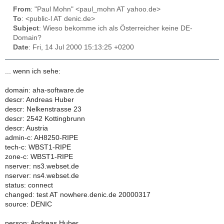
From
: "Paul Mohn" <paul_mohn AT yahoo.de>
To
: <public-l AT denic.de>
Subject
: Wieso bekomme ich als Österreicher keine DE-
Domain?
Date
: Fri, 14 Jul 2000 15:13:25 +0200
... wenn ich sehe:
domain: aha-software.de
descr: Andreas Huber
descr: Nelkenstrasse 23
descr: 2542 Kottingbrunn
descr: Austria
admin-c: AH8250-RIPE
tech-c: WBST1-RIPE
zone-c: WBST1-RIPE
nserver: ns3.webset.de
nserver: ns4.webset.de
status: connect
changed: test AT nowhere.denic.de 20000317
source: DENIC
person: Andreas Huber