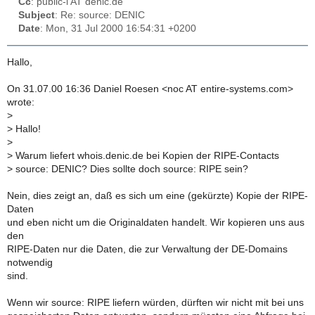
Cc
: public-l AT denic.de
Subject
: Re: source: DENIC
Date
: Mon, 31 Jul 2000 16:54:31 +0200
Hallo,
On 31.07.00 16:36 Daniel Roesen <noc AT entire-systems.com>
wrote:
>
>
Hallo!
>
>
Warum liefert whois.denic.de bei Kopien der RIPE-Contacts
>
source: DENIC? Dies sollte doch source: RIPE sein?
Nein, dies zeigt an, daß es sich um eine (gekürzte) Kopie der RIPE-
Daten
und eben nicht um die Originaldaten handelt. Wir kopieren uns aus
den
RIPE-Daten nur die Daten, die zur Verwaltung der DE-Domains
notwendig
sind.
Wenn wir source: RIPE liefern würden, dürften wir nicht mit bei uns