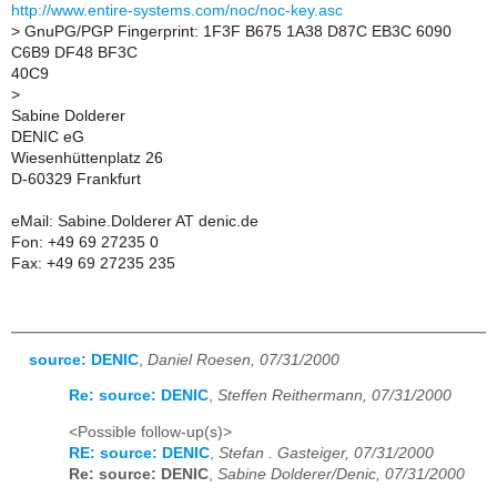
http://www.entire-systems.com/noc/noc-key.asc
>
GnuPG/PGP Fingerprint: 1F3F B675 1A38 D87C EB3C 6090
C6B9 DF48 BF3C
40C9
>
Sabine Dolderer
DENIC eG
Wiesenhüttenplatz 26
D-60329 Frankfurt
eMail: Sabine.Dolderer AT denic.de
Fon: +49 69 27235 0
Fax: +49 69 27235 235
source: DENIC
,
Daniel Roesen, 07/31/2000
Re: source: DENIC
,
Steffen Reithermann, 07/31/2000
<Possible follow-up(s)>
RE: source: DENIC
,
Stefan . Gasteiger, 07/31/2000
Re: source: DENIC
,
Sabine Dolderer/Denic, 07/31/2000