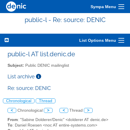
Sympa Menu
public-l - Re: source: DENIC
List Options Menu
public-l AT list.denic.de
Subject:
Public DENIC mailinglist
List archive
Re: source: DENIC
Chronological
Thread
<
Chronological
>
<
Thread
>
From
: "Sabine Dolderer/Denic" <dolderer AT denic.de>
To
: Daniel Roesen <noc AT entire-systems.com>