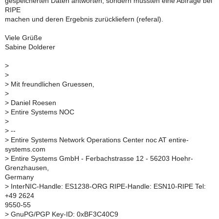
gespeicherten Daten antworten, sondern müssten eine Abfrage bei
RIPE
machen und deren Ergebnis zurückliefern (referal).
Viele Grüße
Sabine Dolderer
>
>
>
Mit freundlichen Gruessen,
>
>
Daniel Roesen
>
Entire Systems NOC
>
>
--
>
Entire Systems Network Operations Center noc AT entire-
systems.com
>
Entire Systems GmbH - Ferbachstrasse 12 - 56203 Hoehr-
Grenzhausen,
Germany
>
InterNIC-Handle: ES1238-ORG RIPE-Handle: ESN10-RIPE Tel:
+49 2624
9550-55
>
GnuPG/PGP Key-ID: 0xBF3C40C9