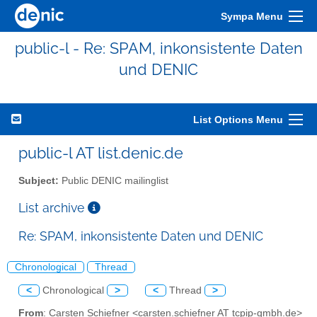
Sympa Menu
public-l - Re: SPAM, inkonsistente Daten
und DENIC
List Options Menu
public-l AT list.denic.de
Subject:
Public DENIC mailinglist
List archive
Re: SPAM, inkonsistente Daten und DENIC
Chronological
Thread
<
Chronological
>
<
Thread
>
From
: Carsten Schiefner <carsten.schiefner AT tcpip-gmbh.de>