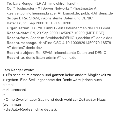
To
: Lars Renger <LR AT mr-elektronik.net>
Cc
: "'Hostmaster - XTServer Networks'" <hostmaster AT
xtserver.com>, henning.brauer AT bsmail.de, public-l AT denic.de
Subject
: Re: SPAM, inkonsistente Daten und DENIC
Date
: Fri, 29 Sep 2000 13:16:14 +0200
Organization
: TCP/IP GmbH - ein Unternehmen der PTI GmbH
Resent-date
: Fri, 29 Sep 2000 14:50:07 +0200 (MET DST)
Resent-from
: Joachim Strohbach/DENIC <joachim AT denic.de>
Resent-message-id
: <Pine.GSO.4.10.10009291450070.18579
AT denics7.denic.de>
Resent-subject
: Re: SPAM, inkonsistente Daten und DENIC
Resent-to
: denic-listen-admin AT denic.de
Lars Renger wrote:
>
>Es scheint im grossen und ganzen keine andere Möglichkeit zu
>
>geben. Eine Stellungsnahme der Denic wäre jedoch auch
einmal
>
>interessant.
>
>
Ohne Zweifel, aber Sabine ist doch wohl zur Zeit außer Haus
(wenn man
>
die Auto-Replies richtig deutet).