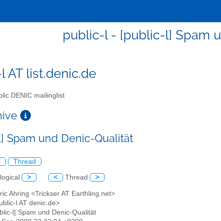
public-l - [public-l] Spam 
l AT list.denic.de
lic DENIC mailinglist
chive
-l] Spam und Denic-Qualität
l
Thread
logical
>
<
Thread
>
ric Ahring <Trickser AT Earthling.net>
ublic-l AT denic.de>
ublic-l] Spam und Denic-Qualität