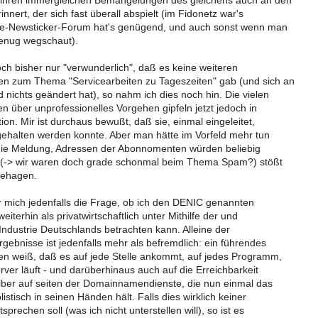
 ihren immergleichen Bemängelungen des gleichens auch an den
innert, der sich fast überall abspielt (im Fidonetz war's
se-Newsticker-Forum hat's genügend, und auch sonst wenn man
 genug wegschaut).
ch bisher nur "verwunderlich", daß es keine weiteren
n zum Thema "Servicearbeiten zu Tageszeiten" gab (und sich an
nichts geändert hat), so nahm ich dies noch hin. Die vielen
 über unprofessionelles Vorgehen gipfeln jetzt jedoch in
on. Mir ist durchaus bewußt, daß sie, einmal eingeleitet,
gehalten werden konnte. Aber man hätte im Vorfeld mehr tun
ie Meldung, Adressen der Abonnomenten würden beliebig
n (-> wir waren doch grade schonmal beim Thema Spam?) stößt
behagen.
für mich jedenfalls die Frage, ob ich den DENIC genannten
weiterhin als privatwirtschaftlich unter Mithilfe der und
)Industrie Deutschlands betrachten kann. Alleine der
rgebnisse ist jedenfalls mehr als befremdlich: ein führendes
n weiß, daß es auf jede Stelle ankommt, auf jedes Programm,
ver läuft - und darüberhinaus auch auf die Erreichbarkeit
lber auf seiten der Domainnamendienste, die nun einmal das
tisch in seinen Händen hält. Falls dies wirklich keiner
prechen soll (was ich nicht unterstellen will), so ist es