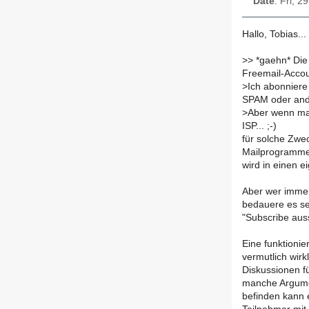
Date
: Fri, 
Hallo, Tobias...
>
> *gaehn* Die
Freemail-Accou
>
Ich abonniere
SPAM oder ande
>
Aber wenn man
ISP... ;-)
für solche Zwec
Mailprogrammen.
wird in einen e
Aber wer immer 
bedauere es s
"Subscribe auss
Eine funktionie
vermutlich wirk
Diskussionen f
manche Argumen
befinden kann 