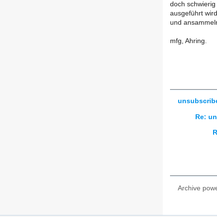
doch schwierig 
ausgeführt wird
und ansammel
mfg, Ahring.
unsubscrib
Re: u
R
Archive pow