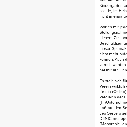
Teilnehmer mit
Kindergarten er
ccc.de, im Hei
nicht intensiv
War es mir jedo
Stellungsnahme
diesem Zustand 
Beschuldigungen
dieser Spamakti
nicht mehr auf
können. Auch d
verteilt werde
bei mir auf Un
Es stellt sich 
Verein wirklich 
für die (Online
Vergleich der E
(IT)Unternehme
daß auf den Ser
des Servers se
DENIC monopolis
"Monarchie" ents