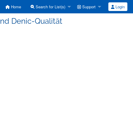
Home
Search for List(s)
Support
Login
und Denic-Qualität