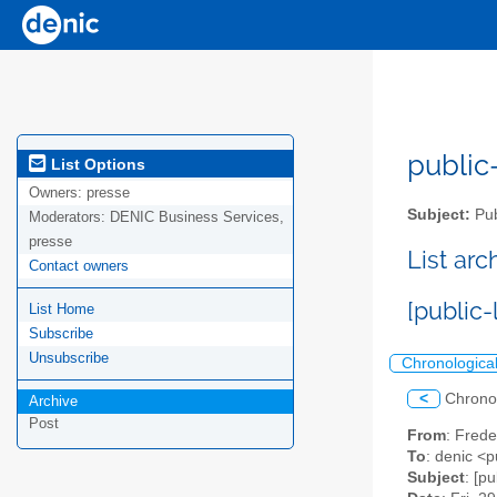
public-
List Options
Owners:
presse
Subject:
Pub
Moderators:
DENIC Business Services,
presse
List ar
Contact owners
[public
List Home
Subscribe
Unsubscribe
Chronologica
<
Chrono
Archive
Post
From
: Frede
To
: denic <p
Subject
: [p