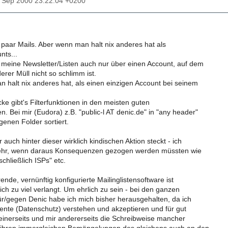
29 Sep 2000 23:22:04 +0200
 paar Mails. Aber wenn man halt nix anderes hat als
nts...
 meine Newsletter/Listen auch nur über einen Account, auf dem
rer Müll nicht so schlimm ist.
 halt nix anderes hat, als einen einzigen Account bei seinem
ke gibt's Filterfunktionen in den meisten guten
 Bei mir (Eudora) z.B. "public-l AT denic.de" in "any header"
igenen Folder sortiert.
auch hinter dieser wirklich kindischen Aktion steckt - ich
ehr, wenn daraus Konsequenzen gezogen werden müssten wie
chließlich ISPs" etc.
rende, vernünftig konfigurierte Mailinglistensoftware ist
lich zu viel verlangt. Um ehrlich zu sein - bei den ganzen
ür/gegen Denic habe ich mich bisher herausgehalten, da ich
te (Datenschutz) verstehen und akzeptieren und für gut
einerseits und mir andererseits die Schreibweise mancher