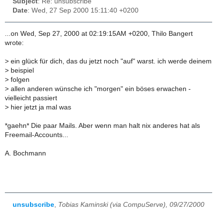
Subject
: Re: unsubscribe
Date
: Wed, 27 Sep 2000 15:11:40 +0200
...on Wed, Sep 27, 2000 at 02:19:15AM +0200, Thilo Bangert
wrote:
>
ein glück für dich, das du jetzt noch "auf" warst. ich werde deinem
>
beispiel
>
folgen
>
allen anderen wünsche ich "morgen" ein böses erwachen -
vielleicht passiert
>
hier jetzt ja mal was
*gaehn* Die paar Mails. Aber wenn man halt nix anderes hat als
Freemail-Accounts...
A. Bochmann
unsubscribe
,
Tobias Kaminski (via CompuServe), 09/27/2000