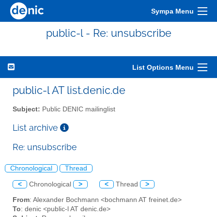
Sympa Menu
public-l - Re: unsubscribe
List Options Menu
public-l AT list.denic.de
Subject:
Public DENIC mailinglist
List archive
Re: unsubscribe
Chronological
Thread
<
Chronological
>
<
Thread
>
From
: Alexander Bochmann <bochmann AT freinet.de>
To
: denic <public-l AT denic.de>