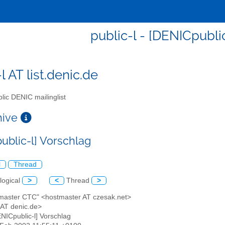
public-l - [DENICpubli
l AT list.denic.de
lic DENIC mailinglist
chive
ublic-l] Vorschlag
l
Thread
logical
>
<
Thread
>
tmaster CTC" <hostmaster AT czesak.net>
l AT denic.de>
ENICpublic-l] Vorschlag