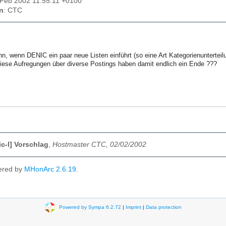
2 Feb 2002 11:55:11 +0100
n
: CTC
n, wenn DENIC ein paar neue Listen einführt (so eine Art Kategorienunterteilun
diese Aufregungen über diverse Postings haben damit endlich ein Ende ???
c-l] Vorschlag
,
Hostmaster CTC, 02/02/2002
ered by
MHonArc 2.6.19
.
Powered by Sympa 6.2.72
|
Imprint
|
Data protection