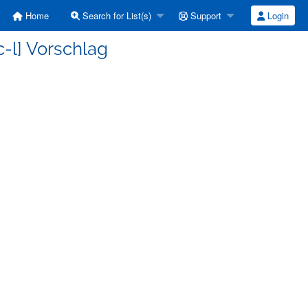
Home
Search for List(s)
Support
Login
c-l] Vorschlag