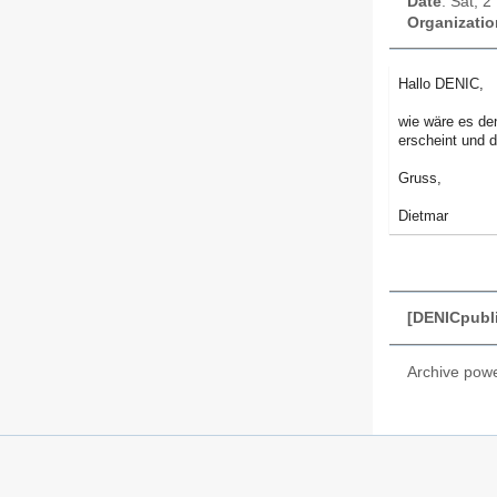
Date
: Sat, 
Organizatio
Hallo DENIC,
wie wäre es den
erscheint und 
Gruss,
Dietmar
[DENICpubli
Archive pow