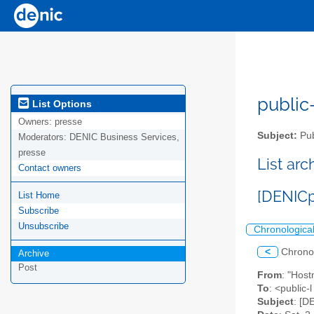
public-
List Options
Owners:
presse
Subject:
Pub
Moderators:
DENIC Business Services,
presse
List ar
Contact owners
[DENICp
List Home
Subscribe
Unsubscribe
Chronologica
<
Chrono
Archive
Post
From
: "Hos
To
: <public-
Subject
: [D