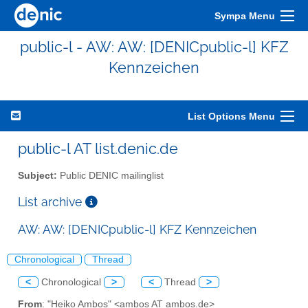
Sympa Menu
public-l - AW: AW: [DENICpublic-l] KFZ
Kennzeichen
List Options Menu
public-l AT list.denic.de
Subject:
Public DENIC mailinglist
List archive
AW: AW: [DENICpublic-l] KFZ Kennzeichen
Chronological
Thread
<
Chronological
>
<
Thread
>
From
: "Heiko Ambos" <ambos AT ambos.de>