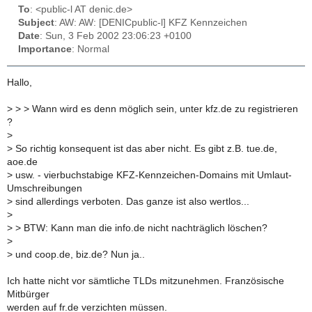
To
: <public-l AT denic.de>
Subject
: AW: AW: [DENICpublic-l] KFZ Kennzeichen
Date
: Sun, 3 Feb 2002 23:06:23 +0100
Importance
: Normal
Hallo,
>
> > Wann wird es denn möglich sein, unter kfz.de zu registrieren
?
>
>
So richtig konsequent ist das aber nicht. Es gibt z.B. tue.de,
aoe.de
>
usw. - vierbuchstabige KFZ-Kennzeichen-Domains mit Umlaut-
Umschreibungen
>
sind allerdings verboten. Das ganze ist also wertlos...
>
>
> BTW: Kann man die info.de nicht nachträglich löschen?
>
>
und coop.de, biz.de? Nun ja..
Ich hatte nicht vor sämtliche TLDs mitzunehmen. Französische
Mitbürger
werden auf fr.de verzichten müssen.