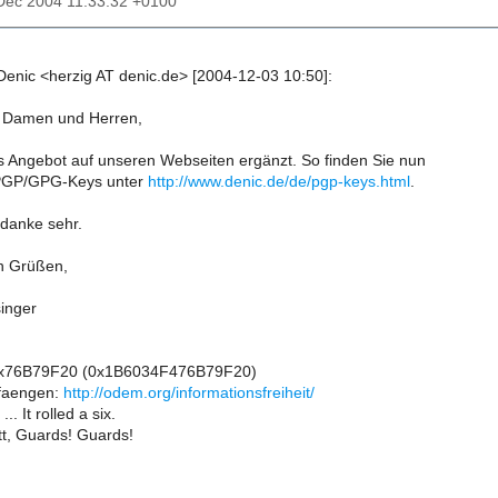
3 Dec 2004 11:33:32 +0100
/Denic <herzig AT denic.de> [2004-12-03 10:50]:
 Damen und Herren,
 Angebot auf unseren Webseiten ergänzt. So finden Sie nun
PGP/GPG-Keys unter
http://www.denic.de/de/pgp-keys.html
.
, danke sehr.
en Grüßen,
inger
0x76B79F20 (0x1B6034F476B79F20)
faengen:
http://odem.org/informationsfreiheit/
.. It rolled a six.
tt, Guards! Guards!