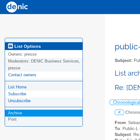
public-
List Options
Owners:
presse
Subject:
Pub
Moderators:
DENIC Business Services,
presse
List ar
Contact owners
Re: [DE
List Home
Subscribe
Unsubscribe
Chronologica
<
Chrono
Archive
Post
From
: Sebas
To
: Public-L
Subject
: Re