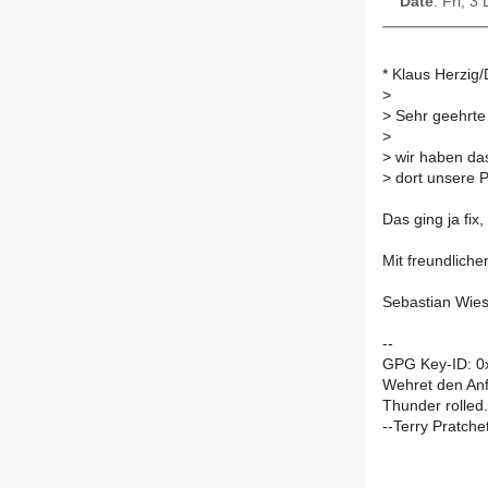
Date
: Fri, 
* Klaus Herzig
>
>
Sehr geehrte
>
>
wir haben das
>
dort unsere 
Das ging ja fix
Mit freundlich
Sebastian Wies
--
GPG Key-ID: 
Wehret den An
Thunder rolled. .
--Terry Pratche