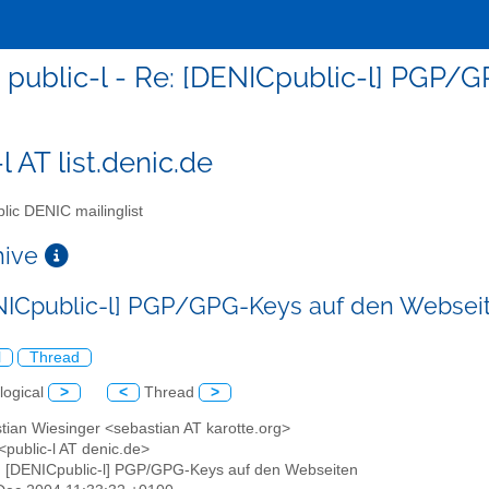
public-l - Re: [DENICpublic-l] PGP
l AT list.denic.de
lic DENIC mailinglist
chive
NICpublic-l] PGP/GPG-Keys auf den Websei
l
Thread
logical
>
<
Thread
>
tian Wiesinger <sebastian AT karotte.org>
 <public-l AT denic.de>
: [DENICpublic-l] PGP/GPG-Keys auf den Webseiten