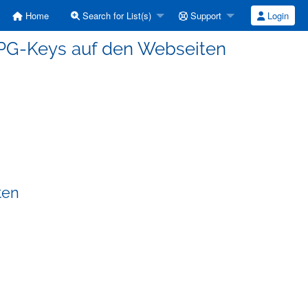
Home
Search for List(s)
Support
Login
/GPG-Keys auf den Webseiten
ten