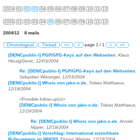
2024
01
02
03
04
05
06
07
08
09
10
11
12
2026
01
02
03
04
05
06
07
08
09
10
11
12
2004/12 8 mails
Chronological
Thread
<<
<
page 1 / 1
>
>>
[DENICpublic-l] PGP/GPG-Keys auf den Webseiten
,
Klaus
Herzig/Denic, 12/03/2004
Re: [DENICpublic-l] PGP/GPG-Keys auf den Webseiten
,
Sebastian Wiesinger, 12/03/2004
[DENICpublic-l] Whois von jako-o.de
,
Tobias Matthaeus,
12/19/2004
<Possible follow-up(s)>
[DENICpublic-l] Whois von jako-o.de
,
Tobias Matthaeus,
12/19/2004
Re: [DENICpublic-l] Whois von jako-o.de
,
Arnold
Nipper, 12/19/2004
[DENICpublic-l] Vorschlag: International erreichbare
Rufnummern im WHOIS
,
Florian Weimer, 12/19/2004