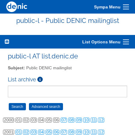
Sympa Menu
public-l - Public DENIC mailinglist
List Options Menu
public-l AT list.denic.de
Subject:
Public DENIC mailinglist
List archive
2000
01
02
03
04
05
06
07
08
09
10
11
12
2001
01
02
03
04
05
06
07
08
09
10
11
12