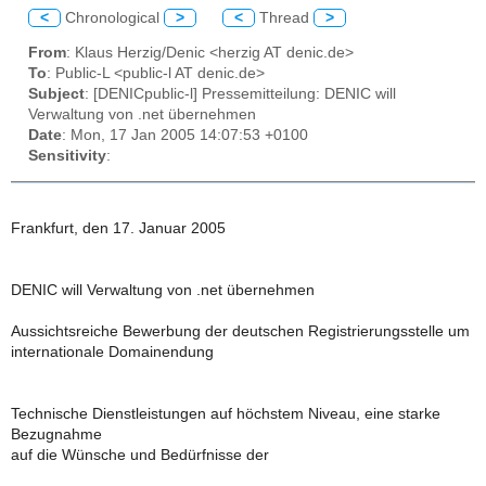
<
Chronological
>
<
Thread
>
From
: Klaus Herzig/Denic <herzig AT denic.de>
To
: Public-L <public-l AT denic.de>
Subject
: [DENICpublic-l] Pressemitteilung: DENIC will
Verwaltung von .net übernehmen
Date
: Mon, 17 Jan 2005 14:07:53 +0100
Sensitivity
:
Frankfurt, den 17. Januar 2005
DENIC will Verwaltung von .net übernehmen
Aussichtsreiche Bewerbung der deutschen Registrierungsstelle um
internationale Domainendung
Technische Dienstleistungen auf höchstem Niveau, eine starke
Bezugnahme
auf die Wünsche und Bedürfnisse der