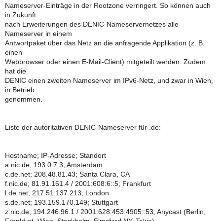
Nameserver-Einträge in der Rootzone verringert. So können auch
in Zukunft
nach Erweiterungen des DENIC-Nameservernetzes alle
Nameserver in einem
Antwortpaket über das Netz an die anfragende Applikation (z. B.
einen
Webbrowser oder einen E-Mail-Client) mitgeteilt werden. Zudem
hat die
DENIC einen zweiten Nameserver im IPv6-Netz, und zwar in Wien,
in Betrieb
genommen.
Liste der autoritativen DENIC-Nameserver für .de:
Hostname; IP-Adresse; Standort
a.nic.de; 193.0.7.3; Amsterdam
c.de.net; 208.48.81.43; Santa Clara, CA
f.nic.de; 81.91.161.4 / 2001:608:6::5; Frankfurt
l.de.net; 217.51.137.213; London
s.de.net; 193.159.170.149; Stuttgart
z.nic.de; 194.246.96.1 / 2001:628:453:4905::53; Anycast (Berlin,