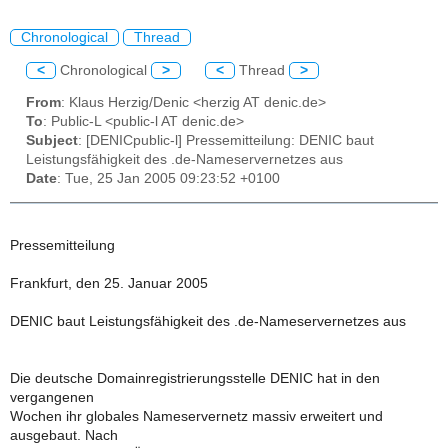
Chronological
Thread
<
Chronological
>
<
Thread
>
From
: Klaus Herzig/Denic <herzig AT denic.de>
To
: Public-L <public-l AT denic.de>
Subject
: [DENICpublic-l] Pressemitteilung: DENIC baut
Leistungsfähigkeit des .de-Nameservernetzes aus
Date
: Tue, 25 Jan 2005 09:23:52 +0100
Pressemitteilung
Frankfurt, den 25. Januar 2005
DENIC baut Leistungsfähigkeit des .de-Nameservernetzes aus
Die deutsche Domainregistrierungsstelle DENIC hat in den
vergangenen
Wochen ihr globales Nameservernetz massiv erweitert und
ausgebaut. Nach