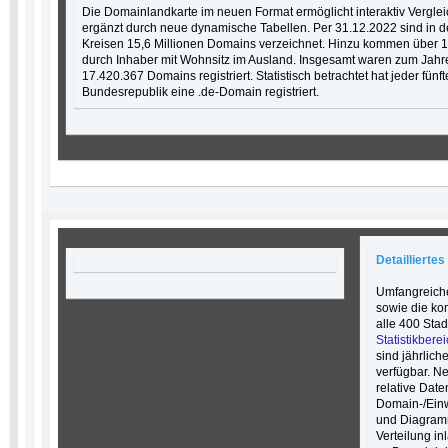
Die Domainlandkarte im neuen Format ermöglicht interaktiv Vergle
ergänzt durch neue dynamische Tabellen. Per 31.12.2022 sind in 
Kreisen 15,6 Millionen Domains verzeichnet. Hinzu kommen über 1,
durch Inhaber mit Wohnsitz im Ausland. Insgesamt waren zum Jah
17.420.367 Domains registriert. Statistisch betrachtet hat jeder fün
Bundesrepublik eine .de-Domain registriert.
Detaillierte
Umfangreiche
sowie die ko
alle 400 Stad
Statistikber
sind jährlic
verfügbar. N
relative Dat
Domain-/Einw
und Diagramm
Verteilung i