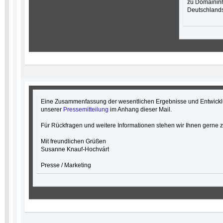
zu Domaininh
Deutschlands
Eine Zusammenfassung der wesentlichen Ergebnisse und Entwickl
unserer
Pressemitteilung
im Anhang dieser Mail.
Für Rückfragen und weitere Informationen stehen wir Ihnen gerne z
Mit freundlichen Grüßen
Susanne Knauf-Hochvárt
Presse / Marketing