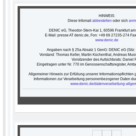
HINWEIS:
Diese Infomail
abbestellen
oder sich
anm
DENIC eG, Theodor-Stern-Kai 1, 60596 Frankfurt 
E-Mail: presse AT denic.de, Fon: +49 69 27235-274 Fa
www.denic.de
Angaben nach § 25a Absatz 1 GenG: DENIC eG (Sitz: 
Vorstand: Thomas Keller, Martin Küchenthal, Andreas Musi
Vorsitzender des Aufsichtsrats: Daniel 
Eingetragen unter Nr. 770 im Genossenschaftsregister, Amts
Allgemeiner Hinweis zur Erfüllung unserer Informationspflichten 
Informationen zur Verarbeitung personenbezogener Daten dur
www.denic.de/datenverarbeitung-allge