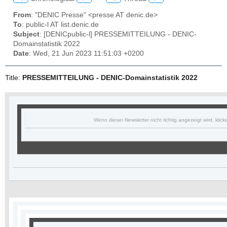
From
: "DENIC Presse" <presse AT denic.de>
To
: public-l AT list.denic.de
Subject
: [DENICpublic-l] PRESSEMITTEILUNG - DENIC-
Domainstatistik 2022
Date
: Wed, 21 Jun 2023 11:51:03 +0200
Title:
PRESSEMITTEILUNG - DENIC-Domainstatistik 2022
Domainlandkarte jetzt interaktiv!
Wenn dieser Newsletter nicht richtig angezeigt wird, klicke