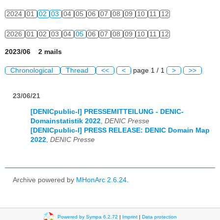
2024
01
02
03
04
05
06
07
08
09
10
11
12
2026
01
02
03
04
05
06
07
08
09
10
11
12
2023/06 2 mails
Chronological
Thread
<<
<
page 1 / 1
>
>>
23/06/21
[DENICpublic-l] PRESSEMITTEILUNG - DENIC-
Domainstatistik 2022
,
DENIC Presse
[DENICpublic-l] PRESS RELEASE: DENIC Domain Map
2022
,
DENIC Presse
Archive powered by
MHonArc 2.6.24
.
Powered by Sympa 6.2.72
|
Imprint
|
Data protection