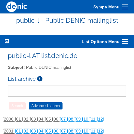
Sympa Menu
public-l - Public DENIC mailinglist
List Options Menu
public-l AT list.denic.de
Subject:
Public DENIC mailinglist
List archive
2000
01
02
03
04
05
06
07
08
09
10
11
12
2001
01
02
03
04
05
06
07
08
09
10
11
12