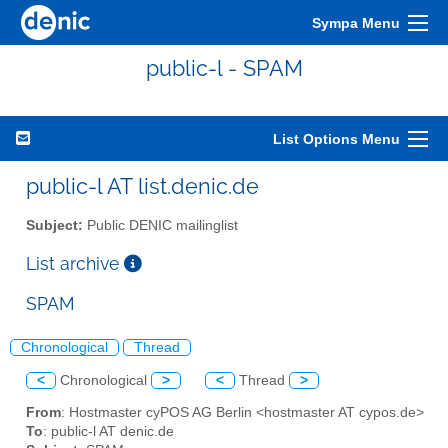
Sympa Menu
public-l - SPAM
List Options Menu
public-l AT list.denic.de
Subject:
Public DENIC mailinglist
List archive
SPAM
Chronological
Thread
<
Chronological
>
<
Thread
>
From
: Hostmaster cyPOS AG Berlin <hostmaster AT cypos.de>
To
: public-l AT denic.de