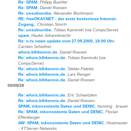
Re: SPAM
,
Philipp Buehler
Re: SPAM
,
Daniel Roesen
Re: unsubscribe
,
Alexander Bochmann
RE: freeOKAY.NET - der erste kostenlose Internet-
Zugang.
,
Christian Storch
Re: unsubscribe
,
Tobias Kaminski (via CompuServe)
spam
,
Hauke Johannknecht
Re: n-tv news update vom 27.09.2000, 18:00 Uhr
,
Carsten Schiefner
whois.b0rkennic.de
,
Daniel Roesen
Re: whois.b0rkennic.de
,
Tobias Kaminski (via
CompuServe)
Re: whois.b0rkennic.de
,
Stefan Paletta
Re: whois.b0rkennic.de
,
Lars Renger
Re: whois.b0rkennic.de
,
Daniel Roesen
00/09/28
Re: whois.b0rkennic.de
,
Eric Schaetzlein
Re: whois.b0rkennic.de
,
Daniel Roesen
SPAM, inkonsistente Daten und DENIC
,
henning . brauer
Re: SPAM, inkonsistente Daten und DENIC
,
Florian
Effenberger
AW: SPAM, inkonsistente Daten und DENIC
,
Hostmaster
- XTServer Networks