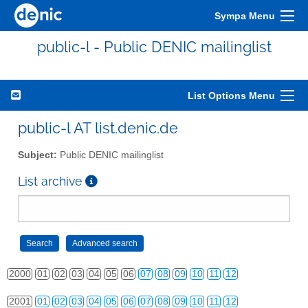
Sympa Menu
public-l - Public DENIC mailinglist
List Options Menu
public-l AT list.denic.de
Subject:
Public DENIC mailinglist
List archive
2000
01
02
03
04
05
06
07
08
09
10
11
12
2001
01
02
03
04
05
06
07
08
09
10
11
12