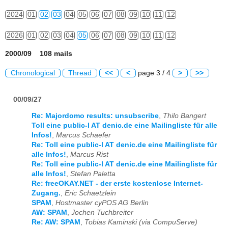
2024
01
02
03
04
05
06
07
08
09
10
11
12
2026
01
02
03
04
05
06
07
08
09
10
11
12
2000/09 108 mails
Chronological
Thread
<<
<
page 3 / 4
>
>>
00/09/27
Re: Majordomo results: unsubscribe
,
Thilo Bangert
Toll eine public-l AT denic.de eine Mailingliste für alle
Infos!
,
Marcus Schaefer
Re: Toll eine public-l AT denic.de eine Mailingliste für
alle Infos!
,
Marcus Rist
Re: Toll eine public-l AT denic.de eine Mailingliste für
alle Infos!
,
Stefan Paletta
Re: freeOKAY.NET - der erste kostenlose Internet-
Zugang.
,
Eric Schaetzlein
SPAM
,
Hostmaster cyPOS AG Berlin
AW: SPAM
,
Jochen Tuchbreiter
Re: AW: SPAM
,
Tobias Kaminski (via CompuServe)