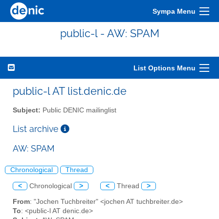
Sympa Menu
public-l - AW: SPAM
List Options Menu
public-l AT list.denic.de
Subject:
Public DENIC mailinglist
List archive
AW: SPAM
Chronological
Thread
<
Chronological
>
<
Thread
>
From
: "Jochen Tuchbreiter" <jochen AT tuchbreiter.de>
To
: <public-l AT denic.de>