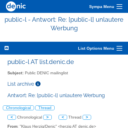
Sympa Menu
public-l - Antwort: Re: [public-l] unlautere
Werbung
List Options Menu
public-l AT list.denic.de
Subject:
Public DENIC mailinglist
List archive
Antwort: Re: [public-l] unlautere Werbung
Chronological
Thread
<
Chronological
>
<
Thread
>
From
: "Klaus Herzig/Denic" <herzig AT denic.de>