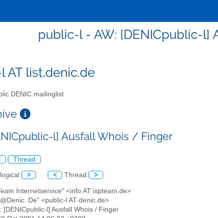
public-l - AW: [DENICpublic-l] 
l AT list.denic.de
lic DENIC mailinglist
chive
NICpublic-l] Ausfall Whois / Finger
l
Thread
logical
>
<
Thread
>
Team Internetservice" <info AT ispteam.de>
L@Denic. De" <public-l AT denic.de>
: [DENICpublic-l] Ausfall Whois / Finger