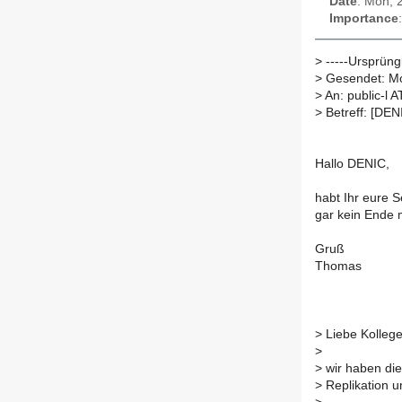
Date
: Mon, 
Importance
>
-----Ursprüngl
>
Gesendet: Mo
>
An: public-l A
>
Betreff: [DENI
Hallo DENIC,
habt Ihr eure S
gar kein Ende 
Gruß
Thomas
>
Liebe Kollege
>
>
wir haben die
>
Replikation u