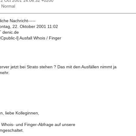
22 Oct 2001 14:06:32 +0200
: Normal
iche Nachricht-----
ntag, 22. Oktober 2001 11:02
T denic.de
Cpublic-l] Ausfall Whois / Finger
erver jetzt bei Strato stehen ? Das mit den Ausfällen nimmt ja
mehr.
n, liebe Kolleginnen,
 Whois- und Finger-Abfrage auf unsere
mgeschaltet.