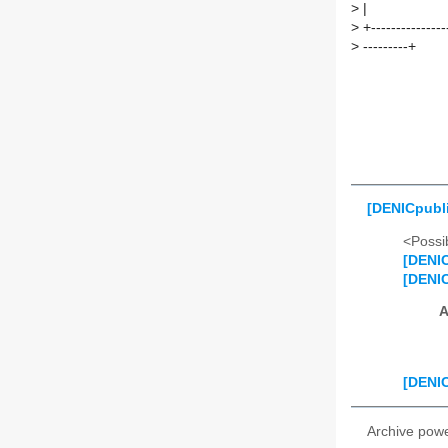
>
|
>
+----------------
>
---------+
[DENICpubli
<Possib
[DENIC
[DENIC
A
[DENIC
Archive pow