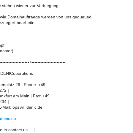
 stehen wieder zur Verfuegung.
wie Domainauftraege werden von uns gequeued
zoegert bearbeitet.
e
pf
master)
-------------------+-----------------------
 DENICoperations
enplatz 26 | Phone: +49
272 |
nkfurt am Main | Fax: +49
234 |
-Mail: ops AT denic.de
.denic.de
e to contact us ... |