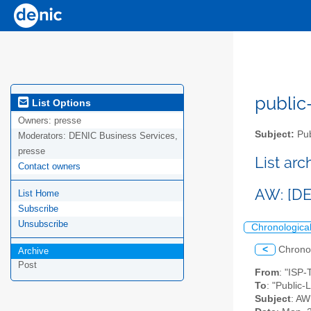
public-
List Options
Owners:
presse
Subject:
Pub
Moderators:
DENIC Business Services,
presse
List ar
Contact owners
AW: [DE
List Home
Subscribe
Unsubscribe
Chronologica
<
Chrono
Archive
Post
From
: "ISP-
To
: "Public-
Subject
: AW