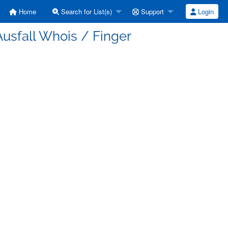
Home
Search for List(s)
Support
Login
Ausfall Whois / Finger