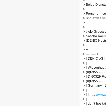
>
>
Beide Dienste
>
>
Personen- so
>
und etwas ver
>
>
>
viele Gruess
>
Sascha Kaem
>
(DENIC Host
>
>
+----------------
>
---------+
>
| DENIC eG |
>
|
>
| Wiesenhuett
>
(0)69/27235-
>
| D-60329 Fra
>
(0)69/27235-
>
| Germany | E
>
|
>
| |
http://www
>
|
>
| don't hesitat