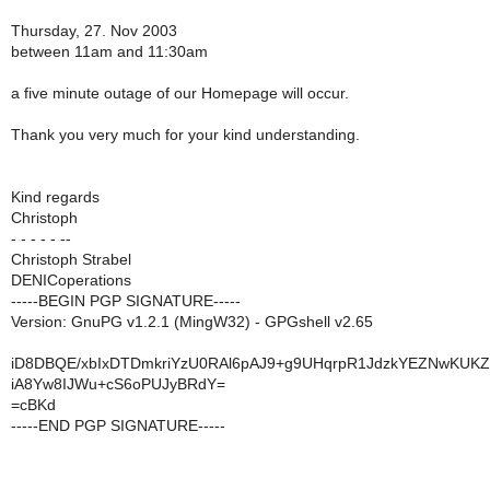
Thursday, 27. Nov 2003
between 11am and 11:30am
a five minute outage of our Homepage will occur.
Thank you very much for your kind understanding.
Kind regards
Christoph
- - - - - --
Christoph Strabel
DENICoperations
-----BEGIN PGP SIGNATURE-----
Version: GnuPG v1.2.1 (MingW32) - GPGshell v2.65
iD8DBQE/xbIxDTDmkriYzU0RAl6pAJ9+g9UHqrpR1JdzkYEZNwKUK
iA8Yw8IJWu+cS6oPUJyBRdY=
=cBKd
-----END PGP SIGNATURE-----