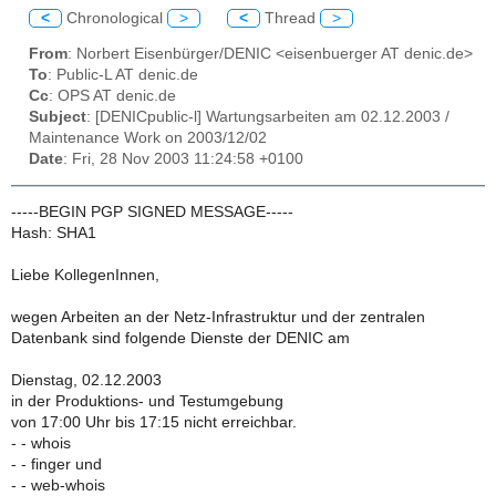
<
Chronological
>
<
Thread
>
From
: Norbert Eisenbürger/DENIC <eisenbuerger AT denic.de>
To
: Public-L AT denic.de
Cc
: OPS AT denic.de
Subject
: [DENICpublic-l] Wartungsarbeiten am 02.12.2003 /
Maintenance Work on 2003/12/02
Date
: Fri, 28 Nov 2003 11:24:58 +0100
-----BEGIN PGP SIGNED MESSAGE-----
Hash: SHA1
Liebe KollegenInnen,
wegen Arbeiten an der Netz-Infrastruktur und der zentralen
Datenbank sind folgende Dienste der DENIC am
Dienstag, 02.12.2003
in der Produktions- und Testumgebung
von 17:00 Uhr bis 17:15 nicht erreichbar.
- - whois
- - finger und
- - web-whois