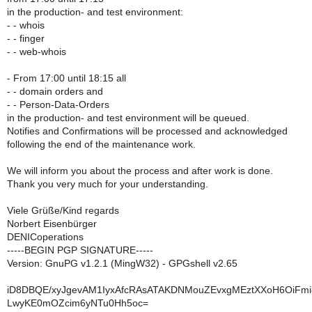
in the production- and test environment:
- - whois
- - finger
- - web-whois
- From 17:00 until 18:15 all
- - domain orders and
- - Person-Data-Orders
in the production- and test environment will be queued.
Notifies and Confirmations will be processed and acknowledged
following the end of the maintenance work.
We will inform you about the process and after work is done.
Thank you very much for your understanding.
Viele Grüße/Kind regards
Norbert Eisenbürger
DENICoperations
-----BEGIN PGP SIGNATURE-----
Version: GnuPG v1.2.1 (MingW32) - GPGshell v2.65
iD8DBQE/xyJgevAM1IyxAfcRAsATAKDNMouZEvxgMEztXXoH6OiFmi
LwyKE0mOZcim6yNTu0Hh5oc=