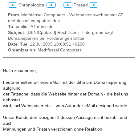
<
Chronological
>
<
Thread
>
From
: Methfessel Computers - Webmaster <webmaster AT
methfessel-computers.de>
To
: public-l AT denic.de
Subject
: [DENICpublic-l] Rechtlicher Hintergrund bzgl
Domainsperren bei Forderungen dritter
Date
: Tue, 12 Jul 2005 18:08:51 +0200
Organization
: Methfessel Computers
Hallo zusammen,
heute erhielten wir eine eMail mit der Bitte um Domainsperrung,
aufgrund
der Tatsache, dass die Webseite hinter der Domain - die bei uns
gehostet
wird, incl Webspacer etc. - vom Autor der eMail designed wurde.
Unser Kunde den Designer lt dessen Aussage nicht bezahlt und
auch
Mahnungen und Fristen verstrichen ohne Reaktion.