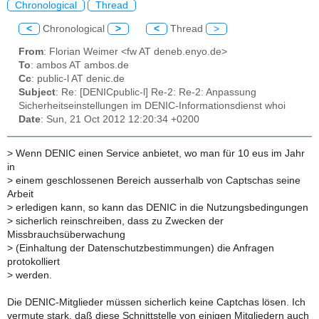
Chronological
Thread
<
Chronological
>
<
Thread
>
From
: Florian Weimer <fw AT deneb.enyo.de>
To
: ambos AT ambos.de
Cc
: public-l AT denic.de
Subject
: Re: [DENICpublic-l] Re-2: Re-2: Anpassung
Sicherheitseinstellungen im DENIC-Informationsdienst whoi
Date
: Sun, 21 Oct 2012 12:20:34 +0200
>
Wenn DENIC einen Service anbietet, wo man für 10 eus im Jahr
in
>
einem geschlossenen Bereich ausserhalb von Captschas seine
Arbeit
>
erledigen kann, so kann das DENIC in die Nutzungsbedingungen
>
sicherlich reinschreiben, dass zu Zwecken der
Missbrauchsüberwachung
>
(Einhaltung der Datenschutzbestimmungen) die Anfragen
protokolliert
>
werden.
Die DENIC-Mitglieder müssen sicherlich keine Captchas lösen. Ich
vermute stark, daß diese Schnittstelle von einigen Mitgliedern auch