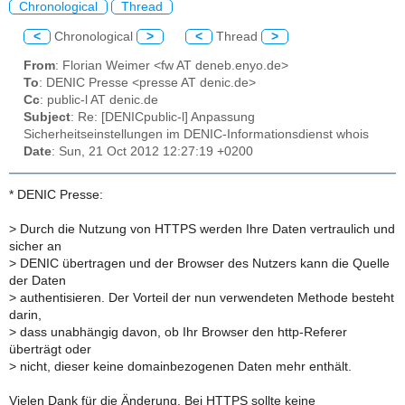
Chronological
Thread
<
Chronological
>
<
Thread
>
From
: Florian Weimer <fw AT deneb.enyo.de>
To
: DENIC Presse <presse AT denic.de>
Cc
: public-l AT denic.de
Subject
: Re: [DENICpublic-l] Anpassung
Sicherheitseinstellungen im DENIC-Informationsdienst whois
Date
: Sun, 21 Oct 2012 12:27:19 +0200
* DENIC Presse:
>
Durch die Nutzung von HTTPS werden Ihre Daten vertraulich und
sicher an
>
DENIC übertragen und der Browser des Nutzers kann die Quelle
der Daten
>
authentisieren. Der Vorteil der nun verwendeten Methode besteht
darin,
>
dass unabhängig davon, ob Ihr Browser den http-Referer
überträgt oder
>
nicht, dieser keine domainbezogenen Daten mehr enthält.
Vielen Dank für die Änderung. Bei HTTPS sollte keine