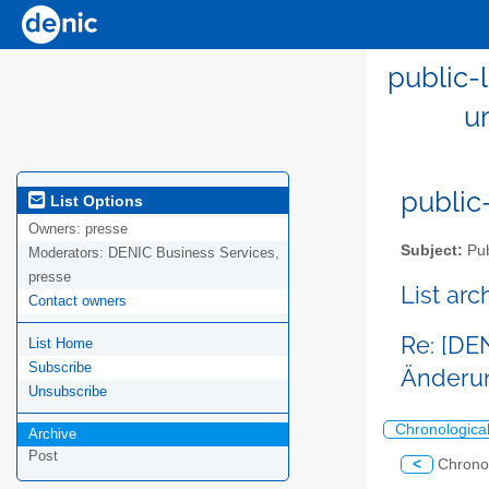
public-
u
public-
List Options
Owners:
presse
Subject:
Pub
Moderators:
DENIC Business Services,
presse
List ar
Contact owners
Re: [DE
List Home
Subscribe
Änderun
Unsubscribe
Chronologica
Archive
Post
<
Chrono