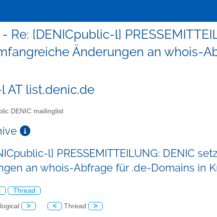
l - Re: [DENICpublic-l] PRESSEMITTE
mfangreiche Änderungen an whois-Abf
l AT list.denic.de
lic DENIC mailinglist
chive
NICpublic-l] PRESSEMITTEILUNG: DENIC setz
gen an whois-Abfrage für .de-Domains in Kr
l
Thread
logical
>
<
Thread
>