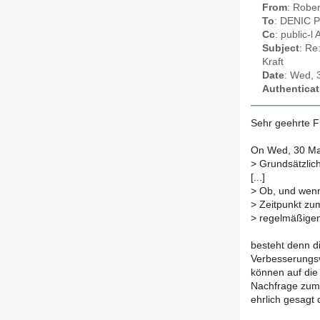
From
: Robe
To
: DENIC P
Cc
: public-l 
Subject
: Re
Kraft
Date
: Wed, 
Authenticat
Sehr geehrte F
On Wed, 30 Ma
>
Grundsätzlich 
[...]
>
Ob, und wenn 
>
Zeitpunkt zu
>
regelmäßigen
besteht denn d
Verbesserungs
können auf die 
Nachfrage zum
ehrlich gesagt