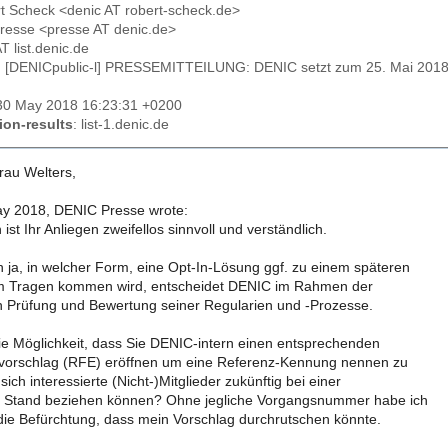
rt Scheck <denic AT robert-scheck.de>
resse <presse AT denic.de>
AT list.denic.de
: [DENICpublic-l] PRESSEMITTEILUNG: DENIC setzt zum 25. Mai 2018
30 May 2018 16:23:31 +0200
ion-results
: list-1.denic.de
rau Welters,
y 2018, DENIC Presse wrote:
ist Ihr Anliegen zweifellos sinnvoll und verständlich.
ja, in welcher Form, eine Opt-In-Lösung ggf. zu einem späteren
m Tragen kommen wird, entscheidet DENIC im Rahmen der
 Prüfung und Bewertung seiner Regularien und -Prozesse.
ie Möglichkeit, dass Sie DENIC-intern einen entsprechenden
vorschlag (RFE) eröffnen um eine Referenz-Kennung nennen zu
sich interessierte (Nicht-)Mitglieder zukünftig bei einer
 Stand beziehen können? Ohne jegliche Vorgangsnummer habe ich
 die Befürchtung, dass mein Vorschlag durchrutschen könnte.