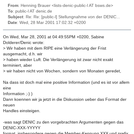
From
: Henning Brauer <lists-denic-public-l AT bsws.de>
To
: public-l AT denic.de
Subject
: Re: Re: [public-l] Stellungnahme von der DENIC...
Date
: Wed, 28 Mar 2001 17:02:32 +0200
On Wed, Mar 28, 2001 at 04:49:55PM +0200, Sabine
Dolderer/Denic wrote:
>
Wir haben mit dem RIPE eine Verlängerung der Frist
ausgemacht, d.h. wir
>
haben wieder Luft. Die Verlängerung ist zwar nicht exakt
terminiert, aber
>
wir haben nicht von Wochen, sondern von Monaten geredet,
Na dass ist doch mal eine positive Information (und es ist vor allem
eine
Information ;-) )
Dann koennen wir ja jetzt in die Diskussion ueber das Format der
neuen
Handles einsteigen.
-was sagt DENIC zu den vorgebrachten Argumenten gegen das
DENIC-XXX-YYYYY
format, insbesondere gegen die Member-Kennung XXX und prefix