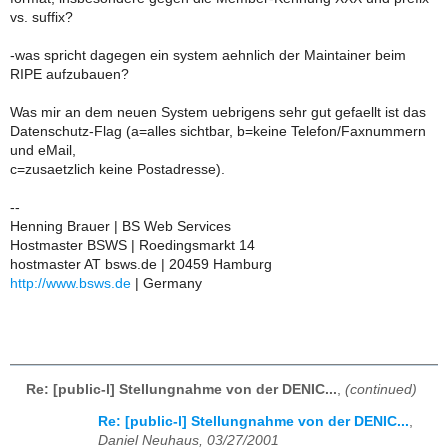
vs. suffix?
-was spricht dagegen ein system aehnlich der Maintainer beim
RIPE aufzubauen?
Was mir an dem neuen System uebrigens sehr gut gefaellt ist das
Datenschutz-Flag (a=alles sichtbar, b=keine Telefon/Faxnummern
und eMail,
c=zusaetzlich keine Postadresse).
--
Henning Brauer | BS Web Services
Hostmaster BSWS | Roedingsmarkt 14
hostmaster AT bsws.de | 20459 Hamburg
http://www.bsws.de
| Germany
Re: [public-l] Stellungnahme von der DENIC...
,
(continued)
Re: [public-l] Stellungnahme von der DENIC...
,
Daniel Neuhaus, 03/27/2001