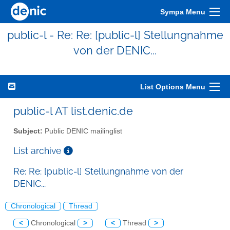
Sympa Menu
public-l - Re: Re: [public-l] Stellungnahme
von der DENIC...
List Options Menu
public-l AT list.denic.de
Subject:
Public DENIC mailinglist
List archive
Re: Re: [public-l] Stellungnahme von der
DENIC...
Chronological
Thread
<
Chronological
>
<
Thread
>