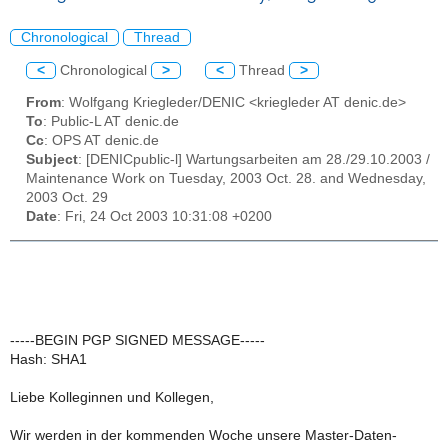
Chronological
Thread
<
Chronological
>
<
Thread
>
From
: Wolfgang Kriegleder/DENIC <kriegleder AT denic.de>
To
: Public-L AT denic.de
Cc
: OPS AT denic.de
Subject
: [DENICpublic-l] Wartungsarbeiten am 28./29.10.2003 /
Maintenance Work on Tuesday, 2003 Oct. 28. and Wednesday,
2003 Oct. 29
Date
: Fri, 24 Oct 2003 10:31:08 +0200
-----BEGIN PGP SIGNED MESSAGE-----
Hash: SHA1
Liebe Kolleginnen und Kollegen,
Wir werden in der kommenden Woche unsere Master-Daten-