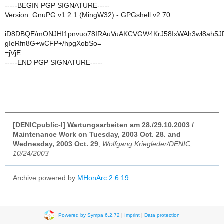
-----BEGIN PGP SIGNATURE-----
Version: GnuPG v1.2.1 (MingW32) - GPGshell v2.70
iD8DBQE/mONJHI1pnvuo78IRAuVuAKCVGW4KrJ58IxWAh3wl8ah5JD
gIeRfn8G+wCFP+/hpgXobSo=
=jVjE
-----END PGP SIGNATURE-----
[DENICpublic-l] Wartungsarbeiten am 28./29.10.2003 /
Maintenance Work on Tuesday, 2003 Oct. 28. and
Wednesday, 2003 Oct. 29
,
Wolfgang Kriegleder/DENIC,
10/24/2003
Archive powered by
MHonArc 2.6.19
.
Powered by Sympa 6.2.72
|
Imprint
|
Data protection