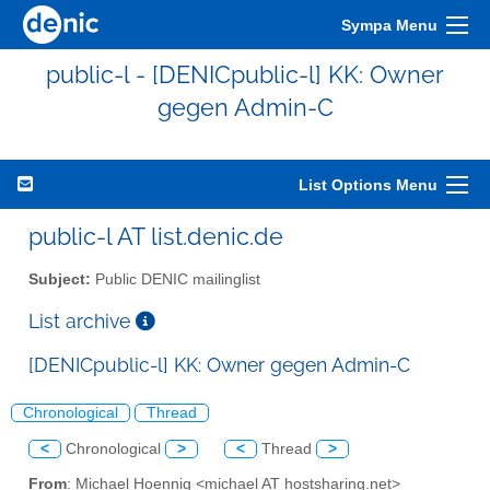
Sympa Menu
public-l - [DENICpublic-l] KK: Owner
gegen Admin-C
List Options Menu
public-l AT list.denic.de
Subject:
Public DENIC mailinglist
List archive
[DENICpublic-l] KK: Owner gegen Admin-C
Chronological
Thread
<
Chronological
>
<
Thread
>
From
: Michael Hoennig <michael AT hostsharing.net>