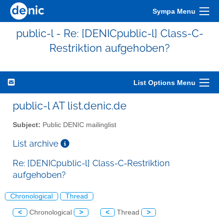
Sympa Menu
public-l - Re: [DENICpublic-l] Class-C-
Restriktion aufgehoben?
List Options Menu
public-l AT list.denic.de
Subject:
Public DENIC mailinglist
List archive
Re: [DENICpublic-l] Class-C-Restriktion
aufgehoben?
Chronological
Thread
<
Chronological
>
<
Thread
>