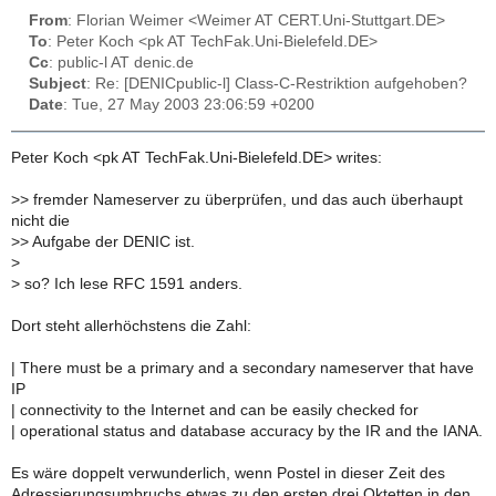
From
: Florian Weimer <Weimer AT CERT.Uni-Stuttgart.DE>
To
: Peter Koch <pk AT TechFak.Uni-Bielefeld.DE>
Cc
: public-l AT denic.de
Subject
: Re: [DENICpublic-l] Class-C-Restriktion aufgehoben?
Date
: Tue, 27 May 2003 23:06:59 +0200
Peter Koch <pk AT TechFak.Uni-Bielefeld.DE> writes:
>
> fremder Nameserver zu überprüfen, und das auch überhaupt
nicht die
>
> Aufgabe der DENIC ist.
>
>
so? Ich lese RFC 1591 anders.
Dort steht allerhöchstens die Zahl:
| There must be a primary and a secondary nameserver that have
IP
| connectivity to the Internet and can be easily checked for
| operational status and database accuracy by the IR and the IANA.
Es wäre doppelt verwunderlich, wenn Postel in dieser Zeit des
Adressierungsumbruchs etwas zu den ersten drei Oktetten in den