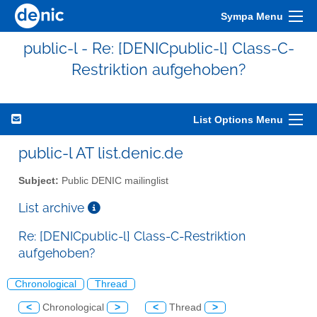
Sympa Menu
public-l - Re: [DENICpublic-l] Class-C-
Restriktion aufgehoben?
List Options Menu
public-l AT list.denic.de
Subject:
Public DENIC mailinglist
List archive
Re: [DENICpublic-l] Class-C-Restriktion
aufgehoben?
Chronological
Thread
<
Chronological
>
<
Thread
>