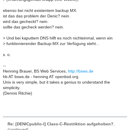
ebenso bei nicht existentem backup MX.
ist das das problem der Denic? nein.
wird das gecheckt? nein.
sollte das gecheck werden? nein.
>
Und bei kaputtem DNS hilft es noch nichteinmal, wenn ein
>
funktionierender Backup-MX zur Verfügung steht...
s. o.
--
Henning Brauer, BS Web Services,
http://bsws.de
hb AT bsws.de - henning AT openbsd.org
Unix is very simple, but it takes a genius to understand the
simplicity.
(Dennis Ritchie)
Re: [DENICpublic-l] Class-C-Restriktion aufgehoben?
,
(continued)