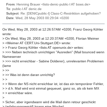
From
: Henning Brauer <lists-denic-public-l AT bsws.de>
To
: public-l AT denic.de
Subject
: Re: [DENICpublic-l] Class-C-Restriktion aufgehoben?
Date
: Wed, 28 May 2003 00:29:04 +0200
On Wed, May 28, 2003 at 12:26:57AM +0200, Franz Georg Köhler
wrote:
>
On Wed, May 28, 2003 at 12:20:37AM +0200, Florian Weimer
>
<Weimer AT CERT.Uni-Stuttgart.DE> wrote:
>
> Franz Georg Köhler <lists AT openunix.de> writes:
>
>>> Neben technisch unrichtigen "Ausreden" (Mail bounced wenn
Nameserver
>
>>> nicht erreichbar - Sabine Dolderer), unrelevanten Problemen
(lame
>
>>
>
>> Was ist denn daran unrichtig?
>
>
>
> Wenn der NS nicht erreichbar ist, ist das ein temporärer Fehler,
>
> d.h. Mail wird erst einmal gequeuet, ganz so, als ob kein MX
>
> erreichbar wäre.
>
>
Sicher, aber irgendwann wird die Mail dann retour geschickt
>
(erfahrungsgemäß knapp eine Woche).