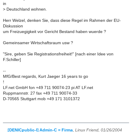
in
>
Deutschland wohnen.
Herr Welzel, denken Sie, dass diese Regel im Rahmen der EU-
Diskussion
um Freizuegigkeit vor Gericht Bestand haben wuerde ?
Gemeinsamer Wirtschaftsraum usw ?
"Sire, geben Sie Registrationsfreiheit!" [nach einer Idee von
F.Schiller]
--
MfG/Best regards, Kurt Jaeger 16 years to go
!
LF.net GmbH fon +49 711 90074-23 pi AT LF.net
Ruppmannstr. 27 fax +49 711 90074-33
D-70565 Stuttgart mob +49 171 3101372
[DENICpublic-l] Admin-C = Firma
,
Linux Friend, 01/26/2004