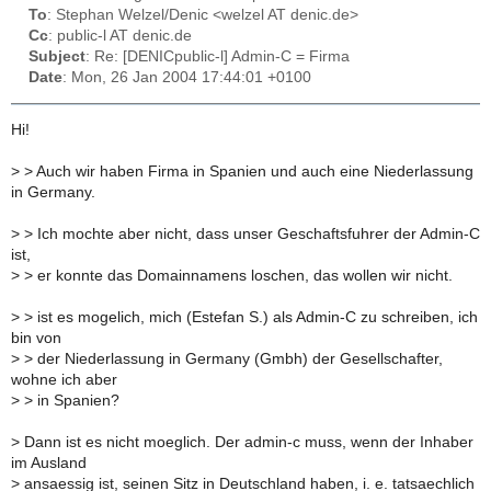
To
: Stephan Welzel/Denic <welzel AT denic.de>
Cc
: public-l AT denic.de
Subject
: Re: [DENICpublic-l] Admin-C = Firma
Date
: Mon, 26 Jan 2004 17:44:01 +0100
Hi!
>
> Auch wir haben Firma in Spanien und auch eine Niederlassung
in Germany.
>
> Ich mochte aber nicht, dass unser Geschaftsfuhrer der Admin-C
ist,
>
> er konnte das Domainnamens loschen, das wollen wir nicht.
>
> ist es mogelich, mich (Estefan S.) als Admin-C zu schreiben, ich
bin von
>
> der Niederlassung in Germany (Gmbh) der Gesellschafter,
wohne ich aber
>
> in Spanien?
>
Dann ist es nicht moeglich. Der admin-c muss, wenn der Inhaber
im Ausland
>
ansaessig ist, seinen Sitz in Deutschland haben, i. e. tatsaechlich