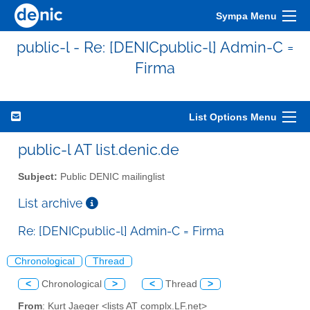
Sympa Menu
public-l - Re: [DENICpublic-l] Admin-C =
Firma
List Options Menu
public-l AT list.denic.de
Subject:
Public DENIC mailinglist
List archive
Re: [DENICpublic-l] Admin-C = Firma
Chronological
Thread
<
Chronological
>
<
Thread
>
From
: Kurt Jaeger <lists AT complx.LF.net>