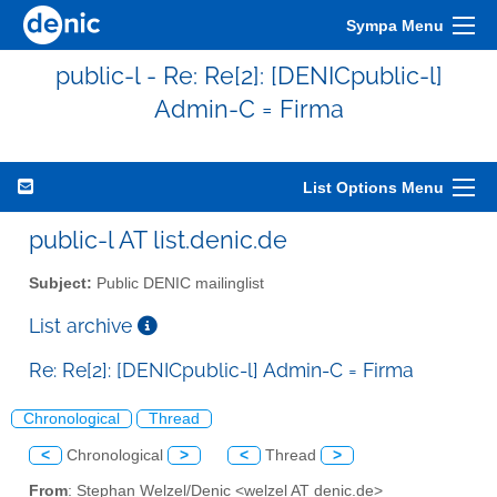
Sympa Menu
public-l - Re: Re[2]: [DENICpublic-l]
Admin-C = Firma
List Options Menu
public-l AT list.denic.de
Subject:
Public DENIC mailinglist
List archive
Re: Re[2]: [DENICpublic-l] Admin-C = Firma
Chronological
Thread
<
Chronological
>
<
Thread
>
From
: Stephan Welzel/Denic <welzel AT denic.de>