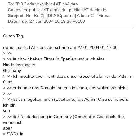
To
: "P.B." <denic-public-l AT pb4.de>
Cc
: owner-public-l AT denic.de, public-l AT denic.de
Subject
: Re: Re[2]: [DENICpublic-l] Admin-C = Firma
Date
: Tue, 27 Jan 2004 10:19:28 +0100
Guten Tag,
owner-public-l AT denic.de schrieb am 27.01.2004 01:47:36:
>
>>
>
>> Auch wir haben Firma in Spanien und auch eine
Niederlassung in
Germany.
>
>> Ich mochte aber nicht, dass unser Geschaftsfuhrer der Admin-
C ist,
>
>> er konnte das Domainnamens loschen, das wollen wir nicht.
>
>>
>
>> ist es mogelich, mich (Estefan S.) als Admin-C zu schreiben,
ich bin
von
>
>> der Niederlassung in Germany (Gmbh) der Gesellschafter,
wohne ich
aber
>
SWD> in